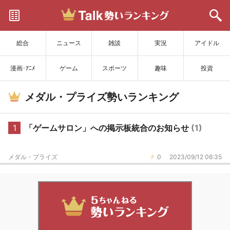
サイトを更新
総合
ニュース
雑談
実況
アイドル
漫画･ｱﾆﾒ
ゲーム
スポーツ
趣味
投資
メダル・プライズ勢いランキング
1
「ゲームサロン」への掲示板統合のお知らせ
(1)
メダル・プライズ
0
2023/09/12 06:35