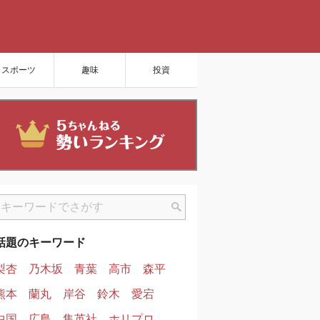
スポーツ
趣味
投資
話題のキーワード
梨杏
乃木坂
青葉
高市
森平
熊本
蘭丸
岸谷
鈴木
愛宕
中国
広島
集英社
ホリプロ