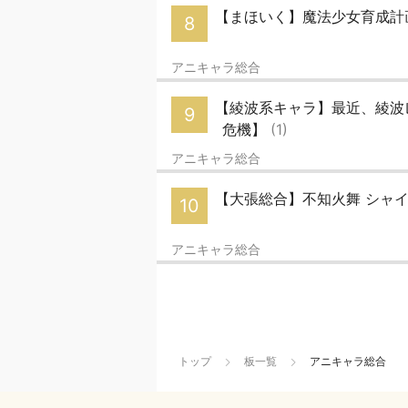
【まほいく】魔法少女育成計
8
アニキャラ総合
【綾波系キャラ】最近、綾波
9
危機】
(1)
アニキャラ総合
【大張総合】不知火舞 シャイア 
10
アニキャラ総合
トップ
板一覧
アニキャラ総合