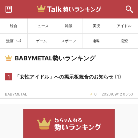
サイトを更新
総合
ニュース
雑談
実況
アイドル
漫画･ｱﾆﾒ
ゲーム
スポーツ
趣味
投資
BABYMETAL勢いランキング
1
「女性アイドル」への掲示板統合のお知らせ
(1)
BABYMETAL
0
2023/09/12 05:50