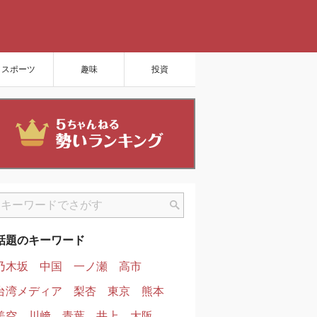
スポーツ
趣味
投資
話題のキーワード
乃木坂
中国
一ノ瀬
高市
台湾メディア
梨杏
東京
熊本
美空
川﨑
青葉
井上
大阪