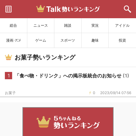
サイトを更新
総合
ニュース
雑談
実況
アイドル
漫画･ｱﾆﾒ
ゲーム
スポーツ
趣味
投資
お菓子勢いランキング
1
「食べ物・ドリンク」への掲示板統合のお知らせ
(1)
お菓子
0
2023/09/14 07:56