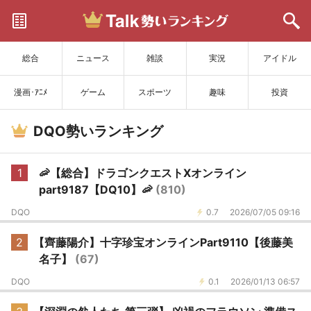
サイトを更新
総合
ニュース
雑談
実況
アイドル
漫画･ｱﾆﾒ
ゲーム
スポーツ
趣味
投資
DQO勢いランキング
1
🦐【総合】ドラゴンクエストXオンライン
part9187【DQ10】🦐
(810)
DQO
0.7
2026/07/05 09:16
2
【齊藤陽介】十字珍宝オンラインPart9110【後藤美
名子】
(67)
DQO
0.1
2026/01/13 06:57