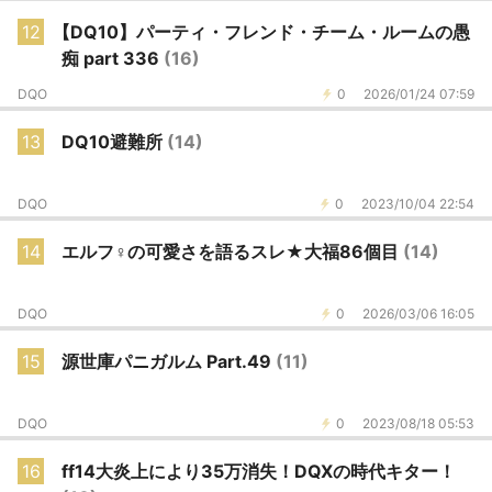
12
【DQ10】パーティ・フレンド・チーム・ルームの愚
痴 part 336
(16)
DQO
0
2026/01/24 07:59
13
DQ10避難所
(14)
DQO
0
2023/10/04 22:54
14
エルフ♀の可愛さを語るスレ★大福86個目
(14)
DQO
0
2026/03/06 16:05
15
源世庫パニガルム Part.49
(11)
DQO
0
2023/08/18 05:53
16
ff14大炎上により35万消失！DQXの時代キター！