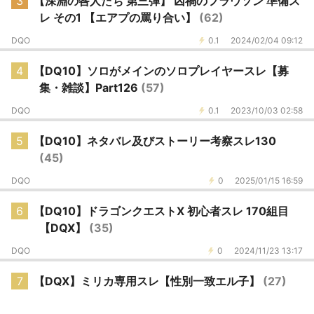
3
【深淵の咎人たち 第三弾】 凶禍のフラウソン 準備ス
レ その1 【エアプの罵り合い】
(62)
DQO
0.1
2024/02/04 09:12
4
【DQ10】ソロがメインのソロプレイヤースレ【募
集・雑談】Part126
(57)
DQO
0.1
2023/10/03 02:58
5
【DQ10】ネタバレ及びストーリー考察スレ130
(45)
DQO
0
2025/01/15 16:59
6
【DQ10】ドラゴンクエストX 初心者スレ 170組目
【DQX】
(35)
DQO
0
2024/11/23 13:17
7
【DQX】ミリカ専用スレ【性別一致エル子】
(27)