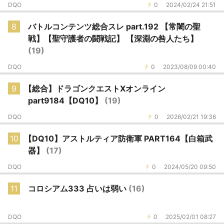
DQO
0
2024/02/24 21:51
8
バトルコンテンツ総合スレ part.192 【常闍の聖
戦】【聖守護者の闘戦記】 【深淵の咎人たち】
(19)
DQO
0
2023/08/09 00:40
9
【総合】ドラゴンクエストXオンライン
part9184【DQ10】
(19)
DQO
0
2026/02/21 19:36
10
【DQ10】アストルティア防衛軍 PART164【白箱武
器】
(17)
DQO
0
2024/05/20 09:50
11
コロシアム333 占いは弱い
(16)
DQO
0
2025/02/01 08:27