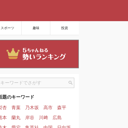
スポーツ
趣味
投資
話題のキーワード
梨杏
青葉
乃木坂
高市
森平
熊本
蘭丸
岸谷
川﨑
広島
鈴木
愛宕
集英社
中国
日向坂