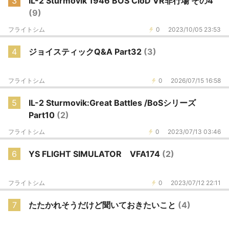
3
IL-2 Sturmovik 1946 BOS CloD VR非行場 その4
(9)
フライトシム
0
2023/10/05 23:53
4
ジョイスティックQ&A Part32
(3)
フライトシム
0
2026/07/15 16:58
5
IL-2 Sturmovik:Great Battles /BoSシリーズ
Part10
(2)
フライトシム
0
2023/07/13 03:46
6
YS FLIGHT SIMULATOR VFA174
(2)
フライトシム
0
2023/07/12 22:11
7
たたかれそうだけど聞いておきたいこと
(4)