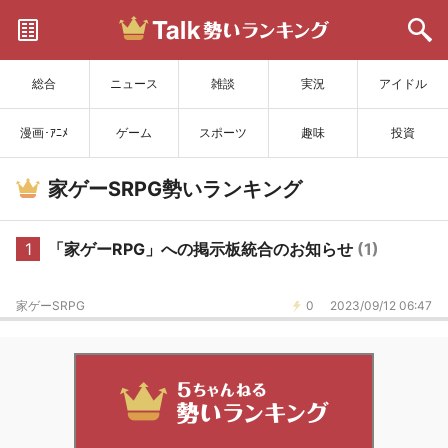
サイトを更新
総合
ニュース
雑談
実況
アイドル
漫画･ｱﾆﾒ
ゲーム
スポーツ
趣味
投資
家ゲーSRPG勢いランキング
1
「家ゲーRPG」への掲示板統合のお知らせ
(1)
家ゲーSRPG
0
2023/09/12 06:47