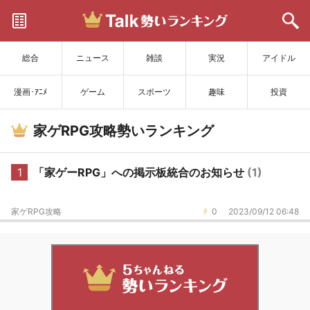
サイトを更新
総合
ニュース
雑談
実況
アイドル
漫画･ｱﾆﾒ
ゲーム
スポーツ
趣味
投資
家ゲRPG攻略勢いランキング
1
「家ゲーRPG」への掲示板統合のお知らせ
(1)
家ゲRPG攻略
0
2023/09/12 06:48