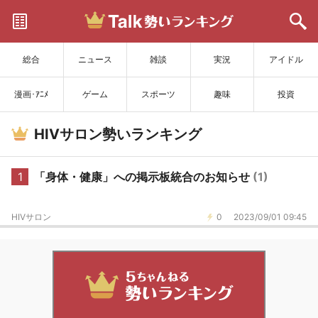
サイトを更新
総合
ニュース
雑談
実況
アイドル
漫画･ｱﾆﾒ
ゲーム
スポーツ
趣味
投資
HIVサロン勢いランキング
1
「身体・健康」への掲示板統合のお知らせ
(1)
HIVサロン
0
2023/09/01 09:45