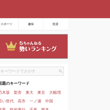
スポーツ
趣味
投資
話題のキーワード
乃木坂
梨杏
東大
東京
大幅増
若い世代
高市
一ノ瀬
中国
青葉
性的暴行
千葉
熊本