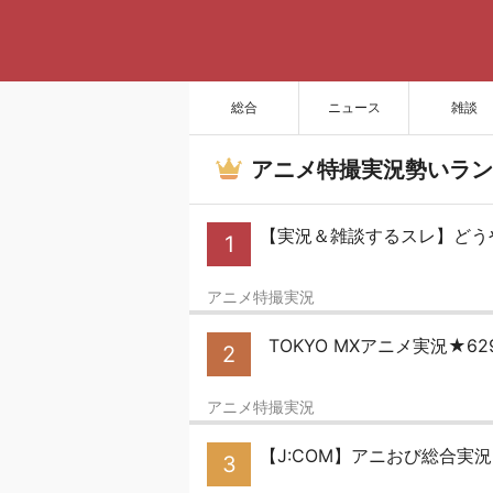
総合
ニュース
雑談
アニメ特撮実況勢いラン
【実況＆雑談するスレ】どう
1
アニメ特撮実況
TOKYO MXアニメ実況★62
2
アニメ特撮実況
【J:COM】アニおび総合実況
3