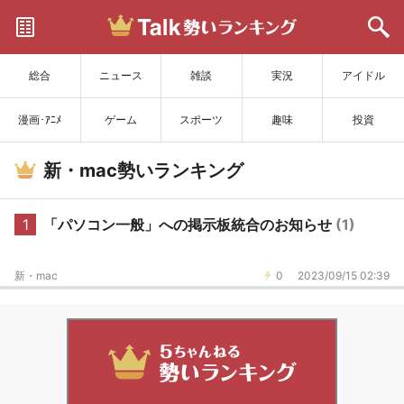
サイトを更新
総合
ニュース
雑談
実況
アイドル
漫画･ｱﾆﾒ
ゲーム
スポーツ
趣味
投資
新・mac勢いランキング
1
「パソコン一般」への掲示板統合のお知らせ
(1)
新・mac
0
2023/09/15 02:39