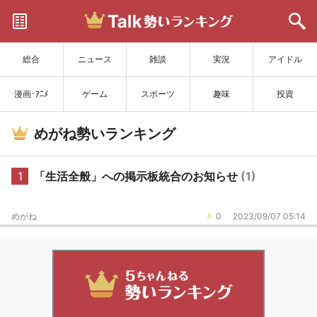
サイトを更新
総合
ニュース
雑談
実況
アイドル
漫画･ｱﾆﾒ
ゲーム
スポーツ
趣味
投資
めがね勢いランキング
1
「生活全般」への掲示板統合のお知らせ
(1)
めがね
0
2023/09/07 05:14