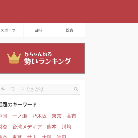
スポーツ
趣味
投資
話題のキーワード
中国
一ノ瀬
乃木坂
東京
高市
梨杏
台湾メディア
熊本
川﨑
美空
青葉
井上
大阪
池田