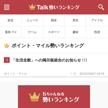
サイトを更新
総合
ニュース
雑談
実況
アイドル
漫画･ｱﾆﾒ
ゲーム
スポーツ
趣味
投資
ポイント・マイル勢いランキング
1
「生活全般」への掲示板統合のお知らせ
(1)
ポイント・マイル
0
2023/09/07 05:16