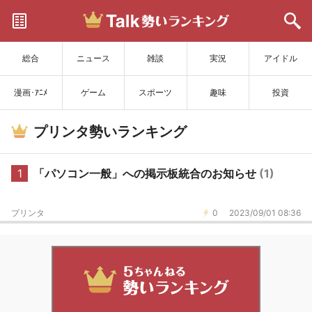
サイトを更新
総合
ニュース
雑談
実況
アイドル
漫画･ｱﾆﾒ
ゲーム
スポーツ
趣味
投資
プリンタ勢いランキング
1
「パソコン一般」への掲示板統合のお知らせ
(1)
プリンタ
0
2023/09/01 08:36