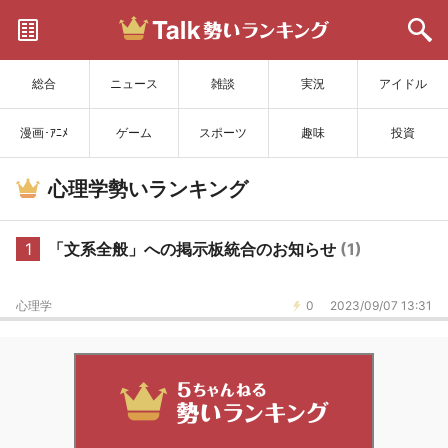
サイトを更新
総合
ニュース
雑談
実況
アイドル
漫画･ｱﾆﾒ
ゲーム
スポーツ
趣味
投資
心理学勢いランキング
1
「文系全般」への掲示板統合のお知らせ
(1)
心理学
0
2023/09/07 13:31