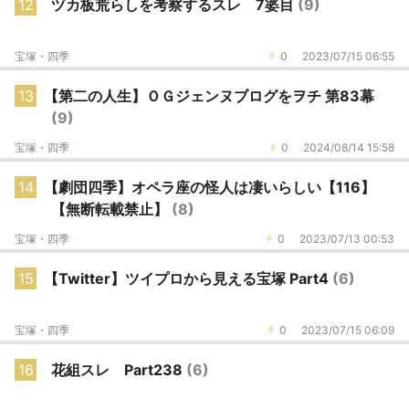
12
ヅカ板荒らしを考察するスレ 7婆目
(9)
宝塚・四季
0
2023/07/15 06:55
13
【第二の人生】ＯＧジェンヌブログをヲチ 第83幕
(9)
宝塚・四季
0
2024/08/14 15:58
14
【劇団四季】オペラ座の怪人は凄いらしい【116】
【無断転載禁止】
(8)
宝塚・四季
0
2023/07/13 00:53
15
【Twitter】ツイプロから見える宝塚 Part4
(6)
宝塚・四季
0
2023/07/15 06:09
16
花組スレ Part238
(6)