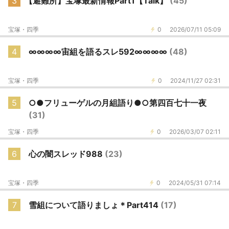
3
【避難所】宝塚最新情報Part1【Talk】
(45)
宝塚・四季
0
2026/07/11 05:09
4
∞∞∞∞宙組を語るスレ592∞∞∞∞
(48)
宝塚・四季
0
2024/11/27 02:31
5
○●フリューゲルの月組語り●○第四百七十一夜
(31)
宝塚・四季
0
2026/03/07 02:11
6
心の闇スレッド988
(23)
宝塚・四季
0
2024/05/31 07:14
7
雪組について語りましょ＊Part414
(17)