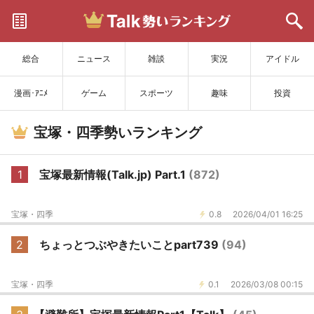
サイトを更新
総合
ニュース
雑談
実況
アイドル
漫画･ｱﾆﾒ
ゲーム
スポーツ
趣味
投資
宝塚・四季勢いランキング
1
宝塚最新情報(Talk.jp) Part.1
(872)
宝塚・四季
0.8
2026/04/01 16:25
2
ちょっとつぶやきたいことpart739
(94)
宝塚・四季
0.1
2026/03/08 00:15