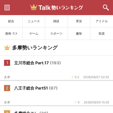
サイトを更新
総合
ニュース
雑談
実況
アイドル
漫画･ｱﾆﾒ
ゲーム
スポーツ
趣味
投資
多摩勢いランキング
1
立川市総合 Part.17
(193)
多摩
0.2
2026/08/07 02:25
2
八王子総合 Part51
(67)
多摩
0
2026/08/06 15:29