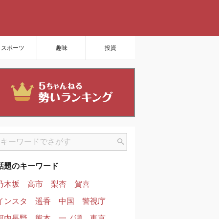
スポーツ
趣味
投資
話題のキーワード
乃木坂
高市
梨杏
賀喜
インスタ
遥香
中国
警視庁
河内長野
熊本
一ノ瀬
東京