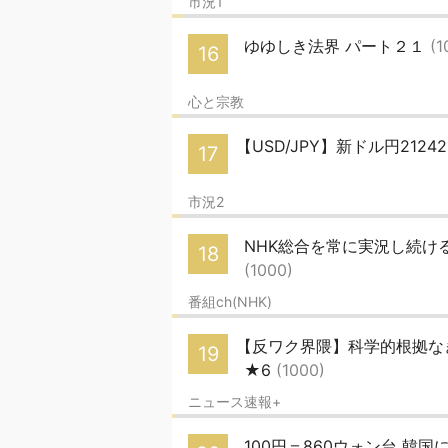
市況1
ゆゆしき法界 パート２１
(1
16
心と宗教
【USD/JPY】新ドル円212
17
市況2
NHK総合を常に実況し続ける
18
(1000)
番組ch(NHK)
【反ワク界隈】科学的根拠な
19
★6
(1000)
ニュース速報+
100円＝860ウォン台 韓