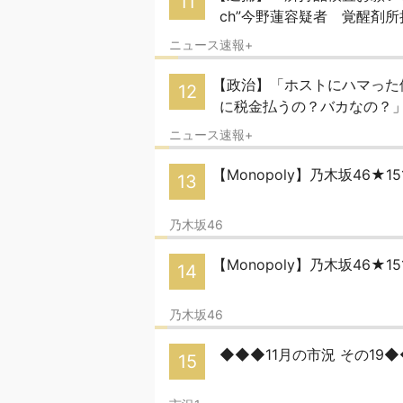
11
ch”今野蓮容疑者 覚醒剤
ニュース速報+
【政治】「ホストにハマった
12
に税金払うの？バカなの？
ニュース速報+
【Monopoly】乃木坂46★1
13
乃木坂46
【Monopoly】乃木坂46★1
14
乃木坂46
◆◆◆11月の市況 その19
15