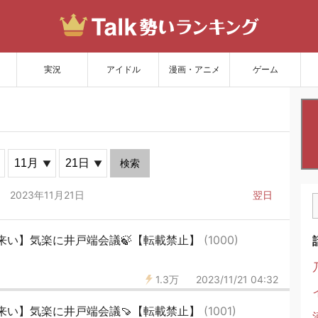
サイトを更新
実況
アイドル
漫画・アニメ
ゲーム
検索
2023年11月21日
翌日
来い】気楽に井戸端会議🍃【転載禁止】
(1000)
1.3万
2023/11/21 04:32
来い】気楽に井戸端会議🍠【転載禁止】
(1001)