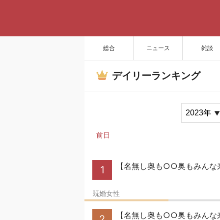
総合
ニュース
雑談
デイリーランキング
前日
【名無し奥も○○奥もみんな
1
既婚女性
【名無し奥も○○奥もみんな
2