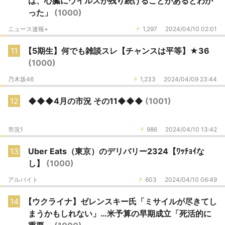
は、心臓にウイルスが残り続けることがあるとわか
った」
(1000)
ニュース速報+
1,297
2024/04/10 02:01
11
【5期生】何でも雑談スレ【チャンスは平等】★36
(1000)
乃木坂46
1,233
2024/04/09 23:44
12
◆◆◆4月の市況 その11◆◆◆
(1001)
市況1
986
2024/04/10 13:42
13
Uber Eats（東京）のデリバリー2324【ﾜｯﾁｮｲな
し】
(1000)
アルバイト
603
2024/04/10 06:49
14
【ウクライナ】ゼレンスキー氏「ミサイルが尽きてし
まうかもしれない」…米予算の早期成立「死活的に