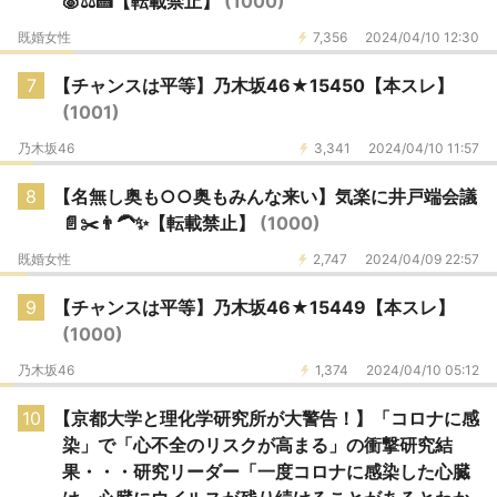
🐷⚖️🍰【転載禁止】
(1000)
既婚女性
7,356
2024/04/10 12:30
7
【チャンスは平等】乃木坂46★15450【本スレ】
(1001)
乃木坂46
3,341
2024/04/10 11:57
8
【名無し奥も○○奥もみんな来い】気楽に井戸端会議
📄✂️👨‍🦱✨【転載禁止】
(1000)
既婚女性
2,747
2024/04/09 22:57
9
【チャンスは平等】乃木坂46★15449【本スレ】
(1000)
乃木坂46
1,374
2024/04/10 05:12
10
【京都大学と理化学研究所が大警告！】「コロナに感
染」で「心不全のリスクが高まる」の衝撃研究結
果・・・研究リーダー「一度コロナに感染した心臓