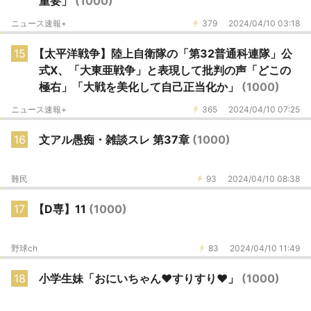
重要」
(1000)
ニュース速報+
379
2024/04/10 03:18
15
【太平洋戦争】陸上自衛隊の「第32普通科連隊」公
式X、「大東亜戦争」と表現して批判の声「どこの
極右」「大戦を美化して自己正当化か」
(1000)
ニュース速報+
365
2024/04/10 07:25
16
文アル愚痴・雑談スレ 第37章
(1000)
難民
93
2024/04/10 08:38
17
【D専】11
(1000)
野球ch
83
2024/04/10 11:49
18
小学生妹「おにいちゃん♥️すりすり♥️」
(1000)