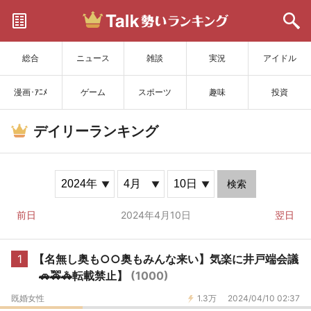
サイトを更新
総合
ニュース
雑談
実況
アイドル
漫画･ｱﾆﾒ
ゲーム
スポーツ
趣味
投資
デイリーランキング
検索
前日
2024年4月10日
翌日
1
【名無し奥も○○奥もみんな来い】気楽に井戸端会議
🚗🚕🚓転載禁止】
(1000)
既婚女性
1.3万
2024/04/10 02:37