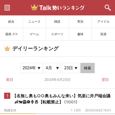
サイトを更新
総合
ニュース
雑談
実況
アイドル
漫画･ｱﾆﾒ
ゲーム
スポーツ
趣味
投資
デイリーランキング
検索
前日
2024年4月23日
翌日
1
【名無し奥も○○奥もみんな来い】気楽に井戸端会議
👶🐕‍🦺⚽🍦🍜【転載禁止】
(1001)
既婚女性
1.6万
2024/04/22 15:01