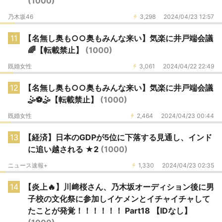
(1000)
乃木坂46
3,298
2024/04/23 12:57
11
【名無し奥も○○奥もみんな来い】気楽に井戸端会議
🌈【転載禁止】
(1000)
既婚女性
3,061
2024/04/22 22:49
12
【名無し奥も○○奥もみんな来い】気楽に井戸端会議
🤹⚽🤹【転載禁止】
(1000)
既婚女性
2,464
2024/04/23 00:44
13
【経済】日本のGDPが5位に下落する見通し、インド
に追い越される ★2
(1000)
ニュース速報+
1,330
2024/04/23 02:35
14
【炎上🔥】川﨑桜さん、乃木坂オーディション後に男
子校の文化祭に参加しイケメンとイチャイチャして
たことが発覚！！！！！！ Part18 【IDなし】