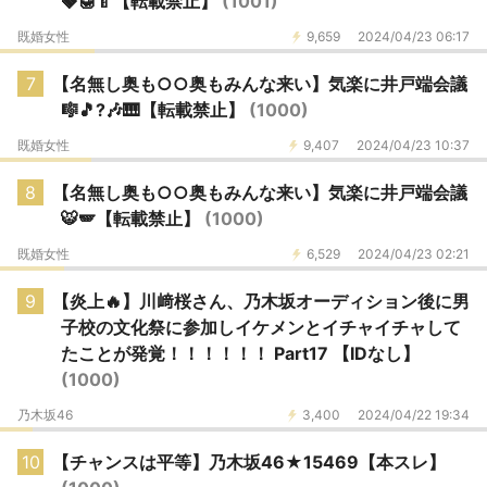
🍓🍯🍼【転載禁止】
(1001)
既婚女性
9,659
2024/04/23 06:17
7
【名無し奥も○○奥もみんな来い】気楽に井戸端会議
🎼🎵?🎶🎹【転載禁止】
(1000)
既婚女性
9,407
2024/04/23 10:37
8
【名無し奥も○○奥もみんな来い】気楽に井戸端会議
🐯🪽【転載禁止】
(1000)
既婚女性
6,529
2024/04/23 02:21
9
【炎上🔥】川﨑桜さん、乃木坂オーディション後に男
子校の文化祭に参加しイケメンとイチャイチャして
たことが発覚！！！！！！ Part17 【IDなし】
(1000)
乃木坂46
3,400
2024/04/22 19:34
10
【チャンスは平等】乃木坂46★15469【本スレ】