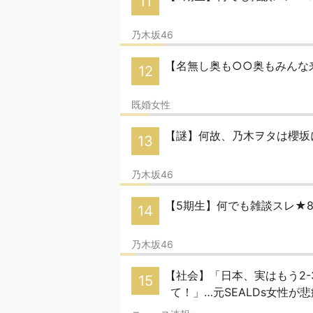
11
乃木坂46
【名無し奥も○○奥もみんな来
12
既婚女性
【謎】何故、乃木ヲタは櫻坂
13
乃木坂46
【5期生】何でも雑談スレ★8
14
乃木坂46
【社会】「日本、実はもう2
15
て！」…元SEALDs女性が