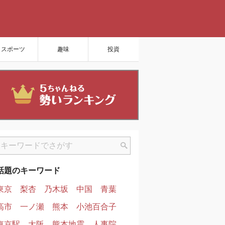
スポーツ
趣味
投資
話題のキーワード
東京
梨杏
乃木坂
中国
青葉
高市
一ノ瀬
熊本
小池百合子
東京駅
大阪
熊本地震
人事院