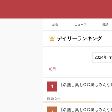
総合
ニュース
雑談
デイリーランキング
前日
【名無し奥も○○奥もみんな
1
既婚女性
【名無し奥も○○奥もみんな来
2