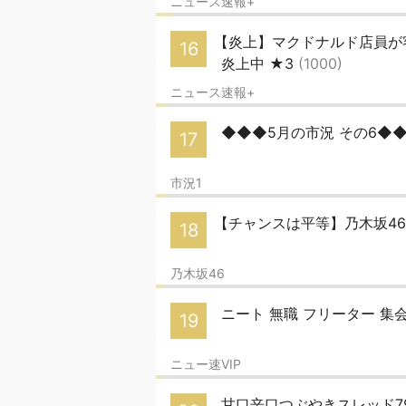
ニュース速報+
【炎上】マクドナルド店員が
16
炎上中 ★3
(1000)
ニュース速報+
◆◆◆5月の市況 その6◆
17
市況1
【チャンスは平等】乃木坂46
18
乃木坂46
ニート 無職 フリーター 集
19
ニュー速VIP
甘口辛口つぶやきスレッド7