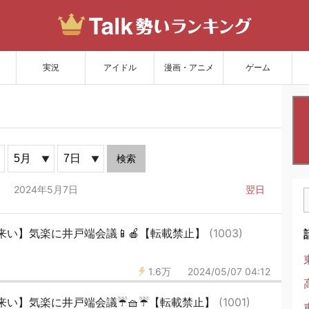
サイトを更新
実況
アイドル
漫画・アニメ
ゲーム
検索
2024年5月7日
翌日
来い】気楽に井戸端会議📱🍎【転載禁止】
(1003)
1.6万
2024/05/07 04:12
い】気楽に井戸端会議☔️🧺☔️【転載禁止】
(1001)