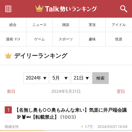
サイトを更新
総合
ニュース
雑談
実況
アイドル
漫画･ｱﾆﾒ
ゲーム
スポーツ
趣味
投資
デイリーランキング
検索
前日
2024年5月21日
翌日
1
【名無し奥も○○奥もみんな来い】気楽に井戸端会議
🦃🦞🦈【転載禁止】
(1003)
既婚女性
1.7万
2024/05/21 14:06