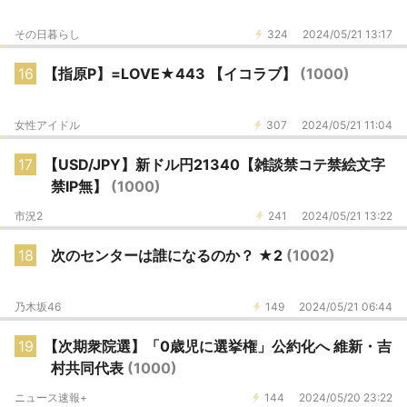
その日暮らし
324
2024/05/21 13:17
16
【指原P】=LOVE★443 【イコラブ】
(1000)
女性アイドル
307
2024/05/21 11:04
17
【USD/JPY】新ドル円21340【雑談禁コテ禁絵文字
禁IP無】
(1000)
市況2
241
2024/05/21 13:22
18
次のセンターは誰になるのか？ ★2
(1002)
乃木坂46
149
2024/05/21 06:44
19
【次期衆院選】「0歳児に選挙権」公約化へ 維新・吉
村共同代表
(1000)
ニュース速報+
144
2024/05/20 23:22