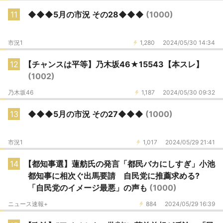
11
◆◆◆5月の市況 その28◆◆◆
(1000)
市況1
1,280
2024/05/30 14:34
12
【チャンスは平等】乃木坂46★15543【本スレ】
(1002)
乃木坂46
1,187
2024/05/30 09:32
13
◆◆◆5月の市況 その27◆◆◆
(1000)
市況1
1,017
2024/05/29 21:41
14
【都知事選】蓮舫氏の発言「都民バカにしすぎ」小池
都知事に相次ぐ出馬要請 自民党に推薦求める?
「自民党のイメージ最悪」の声も
(1000)
ニュース速報+
884
2024/05/29 16:39