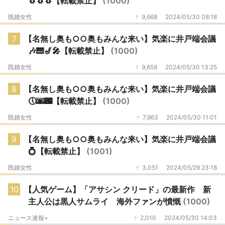
🐧🐧🐧【転載禁止】
(1000)
既婚女性
9,668
2024/05/30 08:18
7
【名無し奥も○○奥もみんな来い】気楽に井戸端会議
🎶🎹🎷🎤【転載禁止】
(1000)
既婚女性
9,659
2024/05/30 13:25
8
【名無し奥も○○奥もみんな来い】気楽に井戸端会議
🕔🌆🌃【転載禁止】
(1000)
既婚女性
7,963
2024/05/30 11:01
9
【名無し奥も○○奥もみんな来い】気楽に井戸端会議
💍【転載禁止】
(1001)
既婚女性
3,051
2024/05/29 23:18
10
【人気ゲーム】「アサシン クリード」の最新作 新
主人公は黒人サムライ 海外ファンが憤慨
(1000)
ニュース速報+
2,010
2024/05/30 14:03