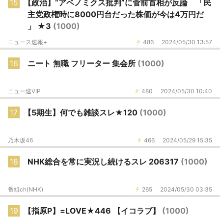
15
【政治】“アベノミクス批判”に菅前首相が反論 「民
主党政権時に8000円台だった株価が今は4万円だ
」 ★3
(1000)
ニュース速報+
486
2024/05/30 13:57
16
ニート 無職 フリーター 集会所
(1000)
ニュー速VIP
480
2024/05/30 10:40
17
【5期生】何でも雑談スレ★120
(1000)
乃木坂46
466
2024/05/29 15:35
18
NHK総合を常に実況し続けるスレ 206317
(1000)
番組ch(NHK)
265
2024/05/30 03:35
19
【指原P】=LOVE★446 【イコラブ】
(1000)