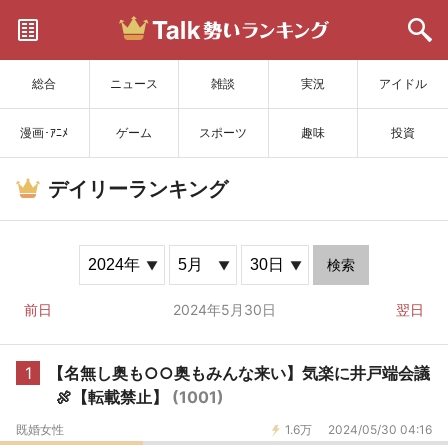
サイトを更新
総合
ニュース
雑談
実況
アイドル
漫画･ｱﾆﾒ
ゲーム
スポーツ
趣味
投資
デイリーランキング
検索
前日
2024年5月30日
翌日
1
【名無し奥も○○奥もみんな来い】気楽に井戸端会議
🍖【転載禁止】
(1001)
既婚女性
1.6万
2024/05/30 04:16