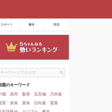
スポーツ
趣味
投資
話題のキーワード
中国
高市
梨杏
五百城
乃木坂
冨里
奈央
茉央
日向坂
賀喜
不起訴処分
エジプト
東京