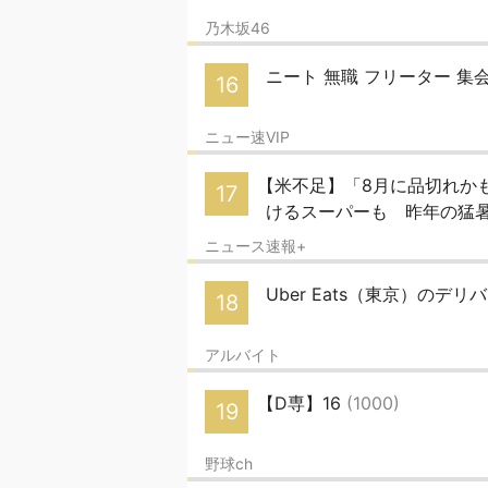
乃木坂46
ニート 無職 フリーター 集
16
ニュー速VIP
【米不足】「8月に品切れか
17
けるスーパーも 昨年の猛
ニュース速報+
Uber Eats（東京）のデリバ
18
アルバイト
【D専】16
(1000)
19
野球ch