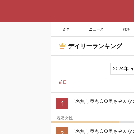
総合
ニュース
雑談
デイリーランキング
前日
【名無し奥も○○奥もみんな来
1
既婚女性
【名無し奥も○○奥もみんな来
2