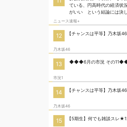
11
ている、円高時代の経済状
がいい という結論には決
ニュース速報+
【チャンスは平等】乃木坂46
12
乃木坂46
◆◆◆6月の市況 その11◆
13
市況1
【チャンスは平等】乃木坂46
14
乃木坂46
【5期生】何でも雑談スレ★1
15