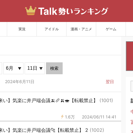
サイトを更新
実況
アイドル
漫画・アニメ
ゲーム
検索
2024年6月11日
翌日
い】気楽に井戸端会議🍌🥖🍌🍣【転載禁止】
(1001)
1.6万
2024/06/11 14:41
い】気楽に井戸端会議🐆【転載禁止】 2
(1002)