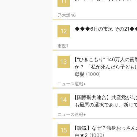
11
乃木坂46
◆◆◆6月の市況 その21
12
市況1
【“ひきこもり” 146万人
13
か？ 「私が死んだら子ども
母親
(1000)
ニュース速報+
【国際勝共連合】共産党が与
14
も最悪の選択であり、断じ
ニュース速報+
【論説】なぜ？独身おっさん
15
由★2
(1000)