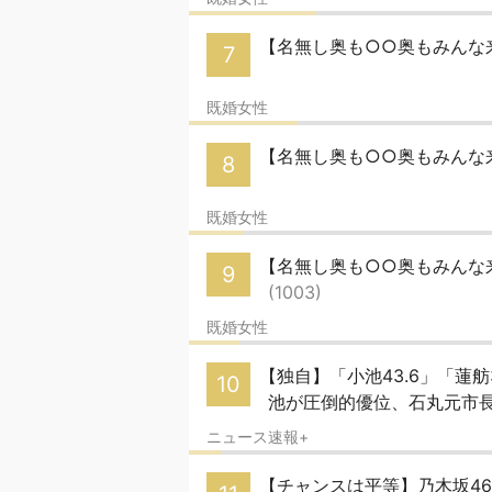
【名無し奥も○○奥もみんな来
7
既婚女性
【名無し奥も○○奥もみんな来
8
既婚女性
【名無し奥も○○奥もみんな来い
9
(1003)
既婚女性
【独自】「小池43.6」「蓮
10
池が圧倒的優位、石丸元市
ニュース速報+
【チャンスは平等】乃木坂46