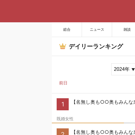
総合
ニュース
雑談
デイリーランキング
前日
【名無し奥も○○奥もみんな来
1
既婚女性
【名無し奥も○○奥もみんな来
2