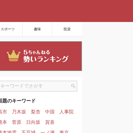
スポーツ
趣味
投資
話題のキーワード
高市
乃木坂
梨杏
中国
人事院
熊本
菅原
日向坂
賀喜
熊本地震
五百城
一ノ瀬
東京