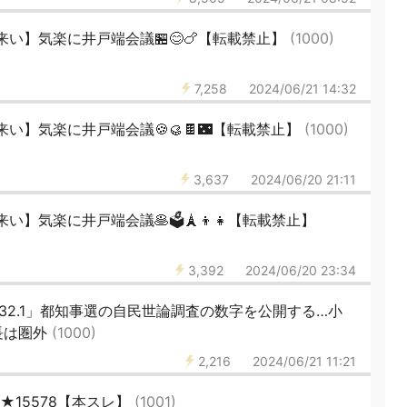
い】気楽に井戸端会議🏪😊🍗【転載禁止】
(1000)
7,258
2024/06/21 14:32
い】気楽に井戸端会議🍪🥮🍫🌃【転載禁止】
(1000)
3,637
2024/06/20 21:11
】気楽に井戸端会議🥞🗳️🗼👦👧【転載禁止】
3,392
2024/06/20 23:34
舫32.1」都知事選の自民世論調査の数字を公開する…小
長は圏外
(1000)
2,216
2024/06/21 11:21
★15578【本スレ】
(1001)