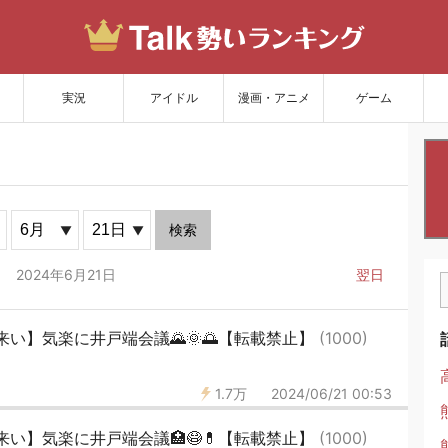
サイトを更新
実況
アイドル
漫画・アニメ
ゲーム
検索
2024年6月21日
翌日
い】気楽に井戸端会議🌄🌞🌅【転載禁止】
(1000)
1.7万
2024/06/21 00:53
い】気楽に井戸端会議🏥😷💊【転載禁止】
(1000)