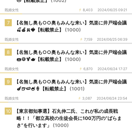
🐽【転載禁止】
(1002)
既婚女性
8,403
2024/06/25 09:21
7
【名無し奥も○○奥もみんな来い】気楽に井戸端会議
🍒🍎🍌🍓【転載禁止】
(1000)
既婚女性
7,159
2024/06/25 06:39
8
【名無し奥も○○奥もみんな来い】気楽に井戸端会議
🍩🍪🍹🫖【転載禁止】
(1000)
既婚女性
6,870
2024/06/24 17:27
9
【名無し奥も○○奥もみんな来い】気楽に井戸端会議
🍆🍺🍉🍧🍦【転載禁止】
(1001)
既婚女性
3,087
2024/06/24 23:54
10
【東京都知事選】石丸伸二氏、これが私の成長戦
略！！「都立高校の生徒会長に100万円の“ばらま
き”を行います」
(1000)