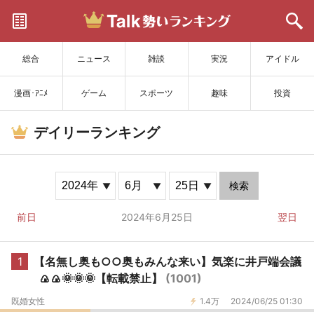
サイトを更新
総合
ニュース
雑談
実況
アイドル
漫画･ｱﾆﾒ
ゲーム
スポーツ
趣味
投資
デイリーランキング
検索
前日
2024年6月25日
翌日
1
【名無し奥も○○奥もみんな来い】気楽に井戸端会議
🍙🍙🌞🌞🌞【転載禁止】
(1001)
既婚女性
1.4万
2024/06/25 01:30