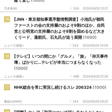
建て直し
(1000)
乃木坂46
534
2024/06/25 12:27
15
【JNN・東京都知事選序盤情勢調査】小池氏が都民
ファーストの会の支持層のおよそ9割のほか、自民
党と公明党の支持層のおよそ8割を固めるなど大き
くリード、蓮舫氏、石丸氏が追う展開
(1000)
ニュース速報+
533
2024/06/25 10:09
16
【テレビ】いつの間にか「グルメ」「旅」「仰天事件
簿」ばかりに…テレビが本当につまらなくなった
(1000)
ニュース速報+
498
2024/06/25 01:26
17
NHK総合を常に実況し続けるスレ 206324
(1000)
番組ch(NHK)
244
2024/06/25 09:22