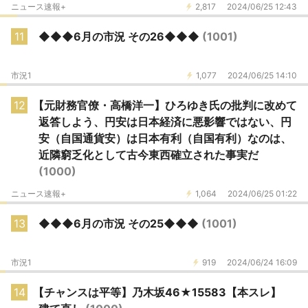
ニュース速報+
2,817
2024/06/25 12:43
11
◆◆◆6月の市況 その26◆◆◆
(1001)
市況1
1,077
2024/06/25 14:10
12
【元財務官僚・高橋洋一】ひろゆき氏の批判に改めて
返答しよう、円安は日本経済に悪影響ではない、円
安（自国通貨安）は日本有利（自国有利）なのは、
近隣窮乏化として古今東西確立された事実だ
(1000)
ニュース速報+
1,064
2024/06/25 01:22
13
◆◆◆6月の市況 その25◆◆◆
(1001)
市況1
919
2024/06/24 16:09
14
【チャンスは平等】乃木坂46★15583【本スレ】