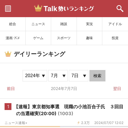
サイトを更新
総合
ニュース
雑談
実況
アイドル
漫画･ｱﾆﾒ
ゲーム
スポーツ
趣味
投資
デイリーランキング
検索
前日
2024年7月7日
翌日
1
【速報】東京都知事選 現職の小池百合子氏 ３回目
の当選確実(20:00)
(1003)
ニュース速報+
2.3万
2024/07/07 12:02