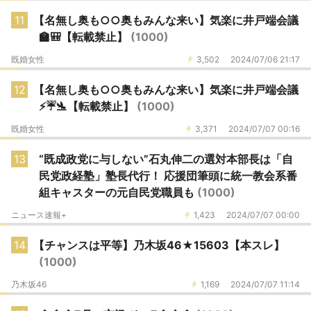
11
【名無し奥も○○奥もみんな来い】気楽に井戸端会議
🏫🎒【転載禁止】
(1000)
既婚女性
3,502
2024/07/06 21:17
12
【名無し奥も○○奥もみんな来い】気楽に井戸端会議
⚡☔🛬【転載禁止】
(1000)
既婚女性
3,371
2024/07/07 00:16
13
“既成政党に与しない”石丸伸二の選対本部長は「自
民党政経塾」塾長代行！ 応援団筆頭に統一教会系番
組キャスターの元自民党職員も
(1000)
ニュース速報+
1,423
2024/07/07 00:00
14
【チャンスは平等】乃木坂46★15603【本スレ】
(1000)
乃木坂46
1,169
2024/07/07 11:14