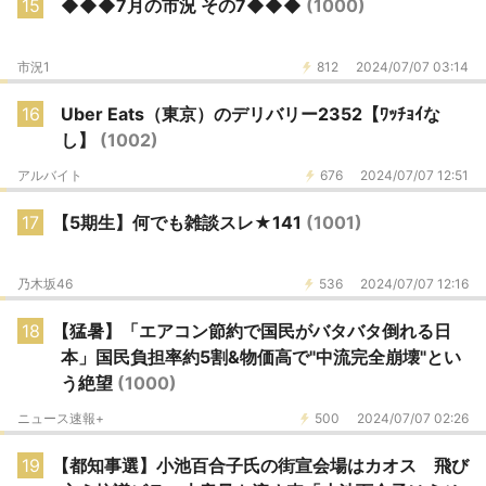
15
◆◆◆7月の市況 その7◆◆◆
(1000)
市況1
812
2024/07/07 03:14
16
Uber Eats（東京）のデリバリー2352【ﾜｯﾁｮｲな
し】
(1002)
アルバイト
676
2024/07/07 12:51
17
【5期生】何でも雑談スレ★141
(1001)
乃木坂46
536
2024/07/07 12:16
18
【猛暑】「エアコン節約で国民がバタバタ倒れる日
本」国民負担率約5割&物価高で"中流完全崩壊"とい
う絶望
(1000)
ニュース速報+
500
2024/07/07 02:26
19
【都知事選】小池百合子氏の街宣会場はカオス 飛び