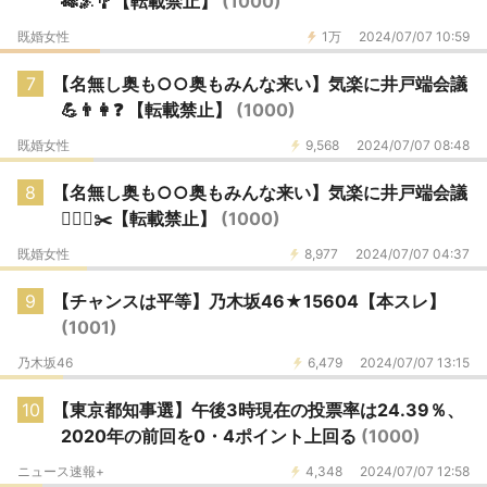
🎋🌌🎐【転載禁止】
(1000)
既婚女性
1万
2024/07/07 10:59
7
【名無し奥も○○奥もみんな来い】気楽に井戸端会議
💪👨👩❓ 【転載禁止】
(1000)
既婚女性
9,568
2024/07/07 08:48
8
【名無し奥も○○奥もみんな来い】気楽に井戸端会議
💆🏻‍♀️✂️【転載禁止】
(1000)
既婚女性
8,977
2024/07/07 04:37
9
【チャンスは平等】乃木坂46★15604【本スレ】
(1001)
乃木坂46
6,479
2024/07/07 13:15
10
【東京都知事選】午後3時現在の投票率は24.39％、
2020年の前回を0・4ポイント上回る
(1000)
ニュース速報+
4,348
2024/07/07 12:58