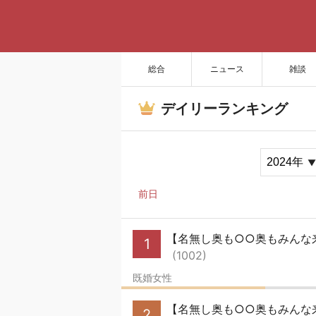
総合
ニュース
雑談
デイリーランキング
前日
【名無し奥も○○奥もみんな来い
1
(1002)
既婚女性
【名無し奥も○○奥もみんな来
2