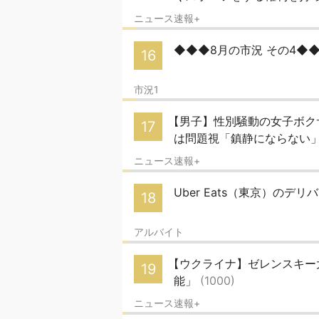
ニュース速報+
◆◆◆8月の市況 その4◆
16
市況1
【男子】性別騒動の女子ボク
17
は問題視「鎮静にならない
ニュース速報+
Uber Eats（東京）のデリバ
18
アルバイト
【ウクライナ】ゼレンスキー
19
能」
(1000)
ニュース速報+