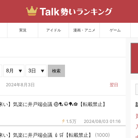
サイトを更新
実況
アイドル
漫画・アニメ
ゲーム
検索
2024年8月3日
翌日
】気楽に井戸端会議 🏐🏸🥋🏓⚽️【転載禁止】
1.5万
2024/08/03 01:16
い】気楽に井戸端会議 💉🛒【転載禁止】
(1000)