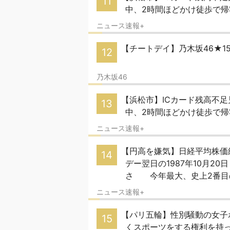
11
中、2時間ほどかけ徒歩で帰
ニュース速報+
【チートデイ】乃木坂46★1
12
乃木坂46
【浜松市】ICカード残高不
13
中、2時間ほどかけ徒歩で帰
ニュース速報+
【円高を嫌気】日経平均株価終
14
デー翌日の1987年10月20
さ 今年最大、史上2番目
ニュース速報+
【パリ五輪】性別騒動の女子
15
くスポーツをする権利を持