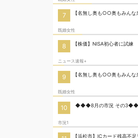
【名無し奥も○○奥もみんな来い
7
既婚女性
【株価】NISA初心者に試練
8
ニュース速報+
【名無し奥も○○奥もみんな
9
既婚女性
◆◆◆8月の市況 その3◆
10
市況1
【浜松市】ICカード残高不