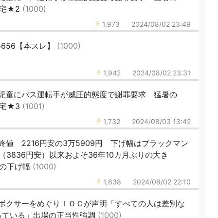
宅★2
(1000)
1,973
2024/08/02 23:49
5656【本スレ】
(1000)
1,942
2024/08/02 23:31
足児童にバス運転手が威圧的態度で謝罪要求 猛暑の
宅★3
(1001)
1,732
2024/08/03 13:42
値 2216円安の3万5909円 下げ幅はブラックマン
日（3836円安）以来およそ36年10カ月ぶりの大き
の下げ幅
(1000)
1,638
2024/08/02 22:10
ボクサーをめぐりＩＯＣが声明「すべての人は差別な
っている」出場の正当性強調
(1000)