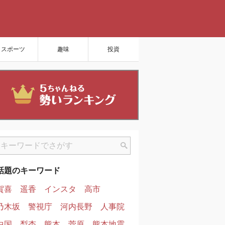
スポーツ
趣味
投資
話題のキーワード
賀喜
遥香
インスタ
高市
乃木坂
警視庁
河内長野
人事院
中国
梨杏
熊本
菅原
熊本地震