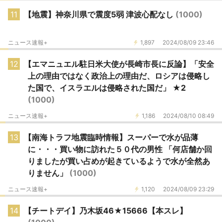
11
【地震】神奈川県で震度5弱 津波心配なし
(1000)
ニュース速報+
1,897
2024/08/09 23:46
12
【エマニュエル駐日米大使が長崎市長に反論】「安全
上の理由ではなく政治上の理由だ、ロシアは侵略し
た国で、イスラエルは侵略された国だ」 ★2
(1000)
ニュース速報+
1,186
2024/08/10 08:49
13
【南海トラフ地震臨時情報】スーパーで水が品薄
に・・・買い物に訪れた５０代の男性 「何店舗か回
りましたが買い占めが起きているようで水が全然あ
りません」
(1000)
ニュース速報+
1,120
2024/08/09 23:29
14
【チートデイ】乃木坂46★15666【本スレ】