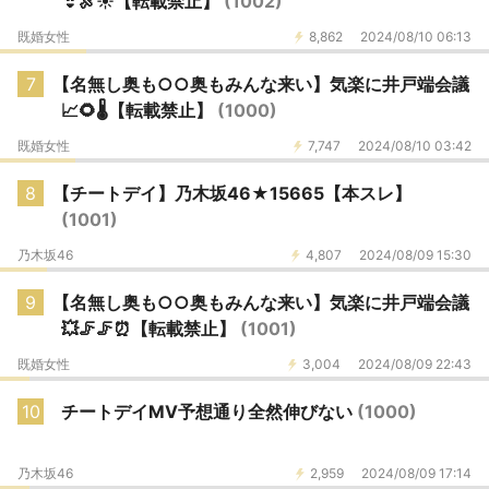
👙🍖☀️【転載禁止】
(1002)
既婚女性
8,862
2024/08/10 06:13
7
【名無し奥も○○奥もみんな来い】気楽に井戸端会議
📈🌻🌡️【転載禁止】
(1000)
既婚女性
7,747
2024/08/10 03:42
8
【チートデイ】乃木坂46★15665【本スレ】
(1001)
乃木坂46
4,807
2024/08/09 15:30
9
【名無し奥も○○奥もみんな来い】気楽に井戸端会議
💥🦵🦵⏰【転載禁止】
(1001)
既婚女性
3,004
2024/08/09 22:43
10
チートデイMV予想通り全然伸びない
(1000)
乃木坂46
2,959
2024/08/09 17:14