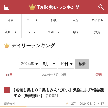
サイトを更新
総合
ニュース
雑談
実況
アイドル
漫画･ｱﾆﾒ
ゲーム
スポーツ
趣味
投資
デイリーランキング
検索
前日
2024年8月10日
翌日
1
【名無し奥も○○奥もみんな来い】気楽に井戸端会議
🌴🥭【転載禁止】
(1002)
既婚女性
1.2万
2024/08/10 14:37