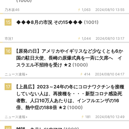
(1000)
乃木坂46
1,063
2024/08/10 13:55
15
◆◆◆8月の市況 その15◆◆◆
(1001)
市況1
1,044
2024/08/10 13:17
16
【原発の日】アメリカやイギリスなど少なくとも6か
国の駐日大使、長崎の原爆式典を一斉に欠席へ イ
スラエル不招待を受け ★2
(1000)
ニュース速報+
414
2024/08/10 04:17
17
【上昌広】2023～24年の冬にコロナワクチンを接種
していない人は、再接種を・・・新型コロナ感染死
者数、人口10万人あたりは、インフルエンザの16
倍、熱中症の188倍 ★2
(1000)
ニュース速報+
181
2024/08/10 12:49