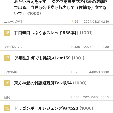
みたい考えを示す 「次の立憲民主党の代表の選挙区
で出る、自民も公明党も協力して（候補を）立てな
いで」
(1000)
ニュース速報+
561
2024/08/21 02:19
16
甘口辛口つぶやきスレッド835本目
(1001)
その日暮らし
439
2024/08/21 11:38
17
【5期生】何でも雑談スレ★159
(1001)
乃木坂46
370
2024/08/21 00:18
18
東方神起の雑談避難所Talk版54
(1000)
難民
356
2024/08/21 03:13
19
ドラゴンボールレジェンズPart523
(1000)