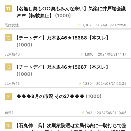
11
【名無し奥も○○奥もみんな来い】気楽に井戸端会議
🎆🎆【転載禁止】
(1000)
既婚女性
3,007
2024/08/20 22:50
12
【チートデイ】乃木坂46★15688【本スレ】
(1000)
乃木坂46
1,806
2024/08/21 11:17
13
【チートデイ】乃木坂46★15687【本スレ】
(1000)
乃木坂46
1,389
2024/08/21 03:35
14
◆◆◆8月の市況 その27◆◆◆
(1000)
市況1
942
2024/08/21 10:06
15
【石丸伸二氏】次期衆院選は立民代表に一騎打ちで臨