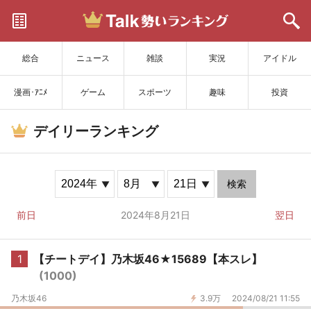
サイトを更新
総合
ニュース
雑談
実況
アイドル
漫画･ｱﾆﾒ
ゲーム
スポーツ
趣味
投資
デイリーランキング
検索
前日
2024年8月21日
翌日
1
【チートデイ】乃木坂46★15689【本スレ】
(1000)
乃木坂46
3.9万
2024/08/21 11:55