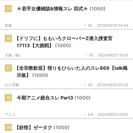
15
☆若手女優雑談&情報スレ 四式☆
(1000)
芸能
93
2024/08/24 05:44
16
【ドリフに】ももいろクローバーZ潜入捜査官
17113【大挑戦】
(1000)
モ娘（狼）
55
2024/08/23 16:32
17
【全宗教歓迎】悟りをひらいた人のスレ866【talk掲
示板】
(1000)
心と宗教
45
2024/08/24 00:32
18
今期アニメ総合スレ Part3
(1000)
アニメ
4.8
2024/08/24 06:21
19
【妖怪】ゼータク
(1000)