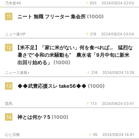
乃木坂46
935
2024/08/24 02:03
11
ニート 無職 フリーター 集会所
(1000)
ニュー速VIP
218
2024/08/24 03:04
12
【米不足】「家に米がない」何を食べれば… 猛烈な
暑さで“令和の米騒動も” 農水省「9月中旬に新米
出回り始める」
(1000)
ニュース速報+
218
2024/08/24 13:28
13
◆◆武豊応援スレ take56◆◆
(1000)
競馬
113
2024/08/24 03:41
14
神とは何か？5
(1000)
心と宗教
95
2024/08/24 14:41