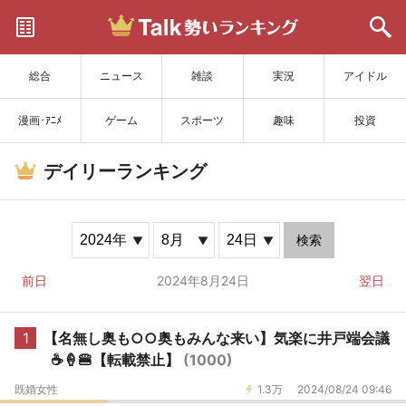
サイトを更新
総合
ニュース
雑談
実況
アイドル
漫画･ｱﾆﾒ
ゲーム
スポーツ
趣味
投資
デイリーランキング
検索
前日
2024年8月24日
翌日
1
【名無し奥も○○奥もみんな来い】気楽に井戸端会議
☕️🍦🍔【転載禁止】
(1000)
既婚女性
1.3万
2024/08/24 09:46