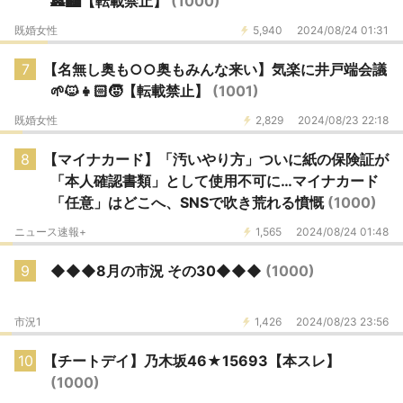
🏯🏙️【転載禁止】
(1000)
既婚女性
5,940
2024/08/24 01:31
7
【名無し奥も○○奥もみんな来い】気楽に井戸端会議
🌱🐱👧🏻🧒【転載禁止】
(1001)
既婚女性
2,829
2024/08/23 22:18
8
【マイナカード】「汚いやり方」ついに紙の保険証が
「本人確認書類」として使用不可に…マイナカード
「任意」はどこへ、SNSで吹き荒れる憤慨
(1000)
ニュース速報+
1,565
2024/08/24 01:48
9
◆◆◆8月の市況 その30◆◆◆
(1000)
市況1
1,426
2024/08/23 23:56
10
【チートデイ】乃木坂46★15693【本スレ】
(1000)