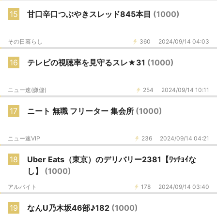
15
甘口辛口つぶやきスレッド845本目
(1000)
その日暮らし
360
2024/09/14 04:03
16
テレビの視聴率を見守るスレ★31
(1000)
ニュー速(嫌儲)
254
2024/09/14 10:11
17
ニート 無職 フリーター 集会所
(1000)
ニュー速VIP
236
2024/09/14 04:21
18
Uber Eats（東京）のデリバリー2381【ﾜｯﾁｮｲな
し】
(1000)
アルバイト
178
2024/09/14 03:40
19
なんU乃木坂46部♪182
(1000)