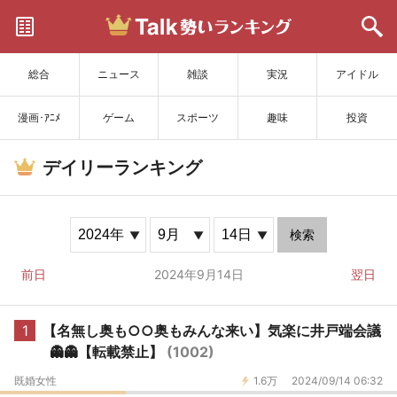
サイトを更新
総合
ニュース
雑談
実況
アイドル
漫画･ｱﾆﾒ
ゲーム
スポーツ
趣味
投資
デイリーランキング
検索
前日
2024年9月14日
翌日
1
【名無し奥も○○奥もみんな来い】気楽に井戸端会議
👻👻【転載禁止】
(1002)
既婚女性
1.6万
2024/09/14 06:32