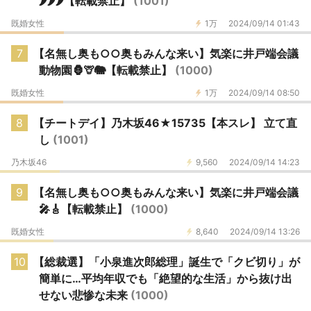
🌶️🌶️🌶️【転載禁止】
(1001)
既婚女性
1万
2024/09/14 01:43
7
【名無し奥も○○奥もみんな来い】気楽に井戸端会議
動物園🦍🦒🐘【転載禁止】
(1000)
既婚女性
1万
2024/09/14 08:50
8
【チートデイ】乃木坂46★15735【本スレ】 立て直
し
(1001)
乃木坂46
9,560
2024/09/14 14:23
9
【名無し奥も○○奥もみんな来い】気楽に井戸端会議
🎤🎸【転載禁止】
(1000)
既婚女性
8,640
2024/09/14 13:26
10
【総裁選】「小泉進次郎総理」誕生で「クビ切り」が
簡単に…平均年収でも「絶望的な生活」から抜け出
せない悲惨な未来
(1000)