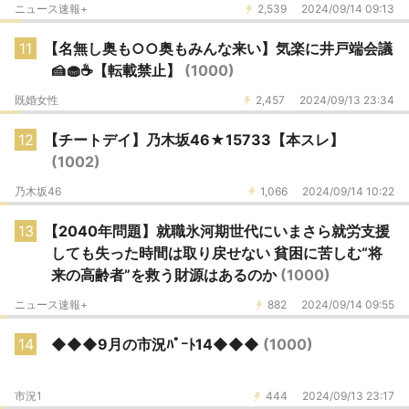
ニュース速報+
2,539
2024/09/14 09:13
11
【名無し奥も○○奥もみんな来い】気楽に井戸端会議
🍰🧁☕【転載禁止】
(1000)
既婚女性
2,457
2024/09/13 23:34
12
【チートデイ】乃木坂46★15733【本スレ】
(1002)
乃木坂46
1,066
2024/09/14 10:22
13
【2040年問題】就職氷河期世代にいまさら就労支援
しても失った時間は取り戻せない 貧困に苦しむ“将
来の高齢者”を救う財源はあるのか
(1000)
ニュース速報+
882
2024/09/14 09:55
14
◆◆◆9月の市況ﾊﾟｰﾄ14◆◆◆
(1000)
市況1
444
2024/09/13 23:17