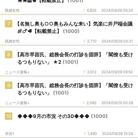
🦮🐕‍🦺🐕【転載禁止】
(1001)
既婚女性
6,825
2024/09/29 05:24
7
【名無し奥も○○奥もみんな来い】気楽に井戸端会議
🍖🍗🥩【転載禁止】
(1000)
既婚女性
2,710
2024/09/29 00:21
8
【高市早苗氏、総務会長の打診を固辞】「閣僚も受け
るつもりない」 ★2
(1001)
ニュース速報+
2,612
2024/09/29 09:50
9
【高市早苗氏、総務会長の打診を固辞】「閣僚も受け
るつもりない」
(1001)
ニュース速報+
2,082
2024/09/29 00:28
10
◆◆◆9月の市況 その30◆◆◆
(1000)
市況1
1,490
2024/09/28 15:24