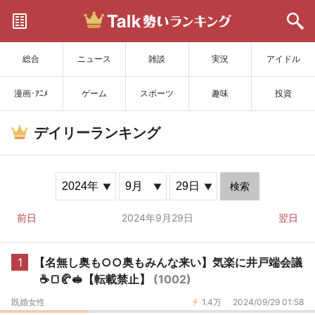
サイトを更新
総合
ニュース
雑談
実況
アイドル
漫画･ｱﾆﾒ
ゲーム
スポーツ
趣味
投資
デイリーランキング
検索
前日
2024年9月29日
翌日
1
【名無し奥も○○奥もみんな来い】気楽に井戸端会議
☕️🍞🥐🥪【転載禁止】
(1002)
既婚女性
1.4万
2024/09/29 01:58