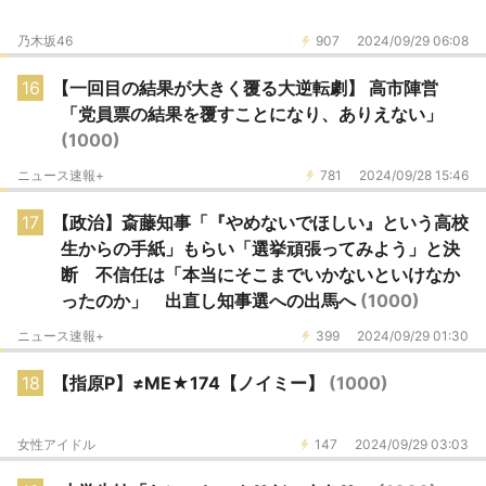
乃木坂46
907
2024/09/29 06:08
16
【一回目の結果が大きく覆る大逆転劇】 高市陣営
「党員票の結果を覆すことになり、ありえない」
(1000)
ニュース速報+
781
2024/09/28 15:46
17
【政治】斎藤知事「『やめないでほしい』という高校
生からの手紙」もらい「選挙頑張ってみよう」と決
断 不信任は「本当にそこまでいかないといけなか
ったのか」 出直し知事選への出馬へ
(1000)
ニュース速報+
399
2024/09/29 01:30
18
【指原P】≠ME★174【ノイミー】
(1000)
女性アイドル
147
2024/09/29 03:03