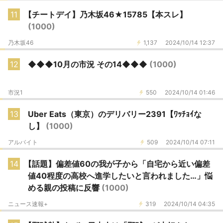
11
【チートデイ】乃木坂46★15785【本スレ】
(1000)
乃木坂46
1,137
2024/10/14 12:37
12
◆◆◆10月の市況 その14◆◆◆
(1000)
市況1
550
2024/10/14 01:46
13
Uber Eats（東京）のデリバリー2391【ﾜｯﾁｮｲな
し】
(1000)
アルバイト
509
2024/10/14 07:11
14
【話題】偏差値60の我が子から「自宅から近い偏差
値40程度の高校へ進学したいと言われました…」悩
める親の投稿に反響
(1000)
ニュース速報+
319
2024/10/14 04:35