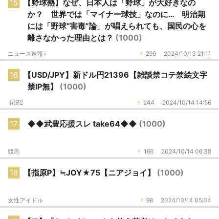
15
【野球熱】なぜ、日本人は「野球」が大好きなの
か？ 世界では「マイナー球技」なのに… 明治期
には「野球“害毒”論」が唱えられても、国民の心を
離さなかった理由とは？
(1000)
ニュース速報+
299
2024/10/13 21:11
16
【USD/JPY】新ドル円21396【雑談禁コテ禁絵文字
禁IP無】
(1000)
市況2
244
2024/10/14 14:56
17
◆◆武豊応援スレ take64◆◆
(1000)
競馬
166
2024/10/14 06:38
18
【指原P】≒JOY★75【ニアジョイ】
(1000)
女性アイドル
98
2024/10/14 05:04