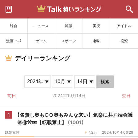
サイトを更新
総合
ニュース
雑談
実況
アイドル
漫画･ｱﾆﾒ
ゲーム
スポーツ
趣味
投資
デイリーランキング
検索
前日
2024年10月14日
翌日
1
【名無し奥も○○奥もみんな来い】気楽に井戸端会議
🌞㊗️🎌💤【転載禁止】
(1001)
既婚女性
1.2万
2024/10/14 06:29