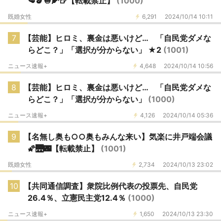
🥩🍆🧅🌽🍺【転載禁止】
(1000)
既婚女性
6,291
2024/10/14 10:11
7
【芸能】ヒロミ、裏金は悪いけど… 「自民党ダメな
らどこ？」「選択が分からない」 ★2
(1001)
ニュース速報+
4,648
2024/10/14 10:56
8
【芸能】ヒロミ、裏金は悪いけど… 「自民党ダメな
らどこ？」「選択が分からない」
(1000)
ニュース速報+
4,126
2024/10/14 05:36
9
【名無し奥も○○奥もみんな来い】気楽に井戸端会議
🌠🌉🌃【転載禁止】
(1001)
既婚女性
2,734
2024/10/13 23:02
10
【共同通信調査】衆院比例代表の投票先、自民党
26.4％、立憲民主党12.4％
(1000)
ニュース速報+
1,650
2024/10/13 23:30