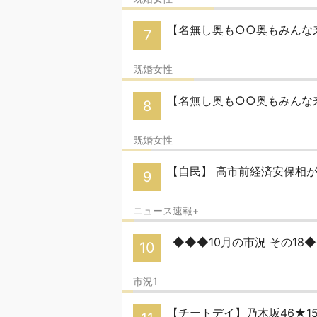
【名無し奥も○○奥もみんな来
7
既婚女性
【名無し奥も○○奥もみんな
8
既婚女性
【自民】 高市前経済安保相
9
ニュース速報+
◆◆◆10月の市況 その18
10
市況1
【チートデイ】乃木坂46★1