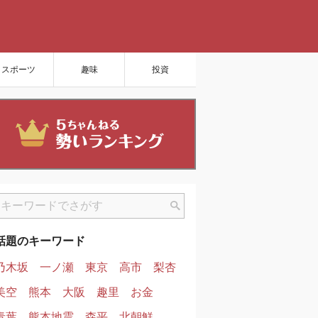
スポーツ
趣味
投資
話題のキーワード
乃木坂
一ノ瀬
東京
高市
梨杏
美空
熊本
大阪
趣里
お金
青葉
熊本地震
森平
北朝鮮