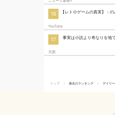
ニュース速報+
【レトロゲームの真実】：のみ
16
YouTube
事実は小説より奇なりを地
17
天国
トップ
過去のランキング
デイリー