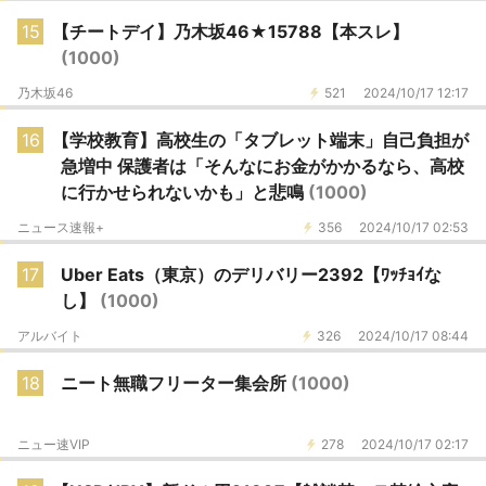
15
【チートデイ】乃木坂46★15788【本スレ】
(1000)
乃木坂46
521
2024/10/17 12:17
16
【学校教育】高校生の「タブレット端末」自己負担が
急増中 保護者は「そんなにお金がかかるなら、高校
に行かせられないかも」と悲鳴
(1000)
ニュース速報+
356
2024/10/17 02:53
17
Uber Eats（東京）のデリバリー2392【ﾜｯﾁｮｲな
し】
(1000)
アルバイト
326
2024/10/17 08:44
18
ニート無職フリーター集会所
(1000)
ニュー速VIP
278
2024/10/17 02:17