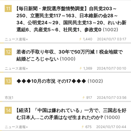
11
【毎日新聞・衆院選序盤情勢調査】自民党203～
250、立憲民主党117～163、日本維新の会28～
34、公明党24～29、国民民主党13～20、れいわ新
選組6、共産党5～6、社民党1、参政党0
(1002)
ニュース速報+
1,440
2024/10/17 03:17
12
若者の手取り年収、30年で50万円減！税金地獄で
結婚どころじゃない
(1000)
ニュース速報+
1,369
2024/10/17 00:10
13
◆◆◆10月の市況 その17◆◆◆
(1002)
市況1
917
2024/10/17 03:56
14
【経済】「中国は嫌われている」一方で、三国志を好
む日本人...この矛盾はなぜ生まれたのか?
(1000)
ニュース速報+
675
2024/10/17 00:44