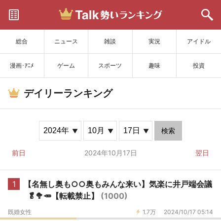
サイトを更新
総合
ニュース
雑談
実況
アイドル
漫画･ｱﾆﾒ
ゲーム
スポーツ
趣味
投資
デイリーランキング
検索
前日
2024年10月17日
翌日
1
【名無し奥も○○奥もみんな来い】気楽に井戸端会議
🥬🥦🥕【転載禁止】
(1000)
既婚女性
1.7万
2024/10/17 05:14