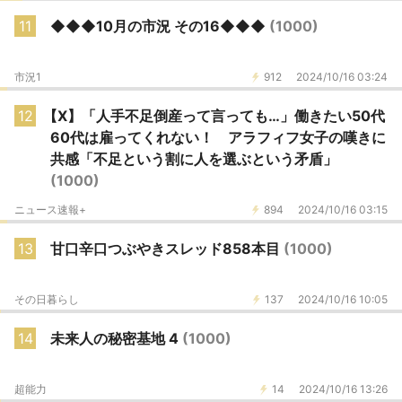
11
◆◆◆10月の市況 その16◆◆◆
(1000)
市況1
912
2024/10/16 03:24
12
【X】「人手不足倒産って言っても…」働きたい50代
60代は雇ってくれない！ アラフィフ女子の嘆きに
共感「不足という割に人を選ぶという矛盾」
(1000)
ニュース速報+
894
2024/10/16 03:15
13
甘口辛口つぶやきスレッド858本目
(1000)
その日暮らし
137
2024/10/16 10:05
14
未来人の秘密基地 4
(1000)
超能力
14
2024/10/16 13:26