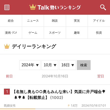
サイトを更新
総合
ニュース
雑談
実況
アイドル
漫画･ｱﾆﾒ
ゲーム
スポーツ
趣味
投資
デイリーランキング
検索
前日
2024年10月16日
翌日
1
【名無し奥も○○奥もみんな来い】気楽に井戸端会🌳
🌲🌳🌲【転載禁止】
(1002)
既婚女性
1.6万
2024/10/16 07:01