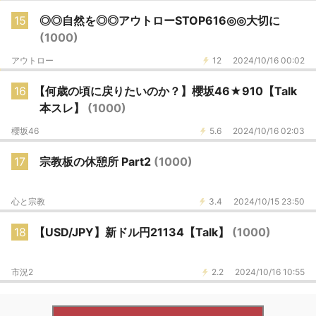
15
◎◎自然を◎◎アウトローSTOP616◎◎大切に
(1000)
アウトロー
12
2024/10/16 00:02
16
【何歳の頃に戻りたいのか？】櫻坂46★910【Talk
本スレ】
(1000)
櫻坂46
5.6
2024/10/16 02:03
17
宗教板の休憩所 Part2
(1000)
心と宗教
3.4
2024/10/15 23:50
18
【USD/JPY】新ドル円21134【Talk】
(1000)
市況2
2.2
2024/10/16 10:55