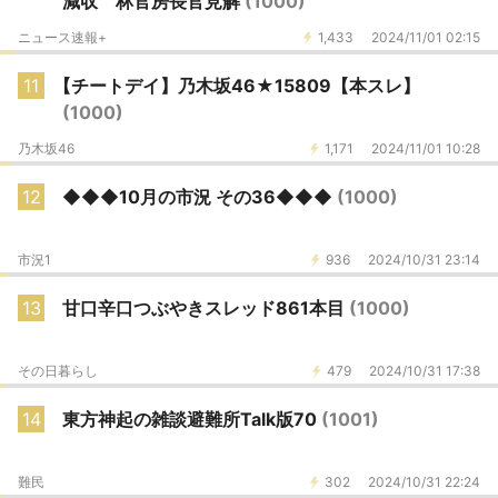
減収 林官房長官見解
(1000)
ニュース速報+
1,433
2024/11/01 02:15
11
【チートデイ】乃木坂46★15809【本スレ】
(1000)
乃木坂46
1,171
2024/11/01 10:28
12
◆◆◆10月の市況 その36◆◆◆
(1000)
市況1
936
2024/10/31 23:14
13
甘口辛口つぶやきスレッド861本目
(1000)
その日暮らし
479
2024/10/31 17:38
14
東方神起の雑談避難所Talk版70
(1001)
難民
302
2024/10/31 22:24