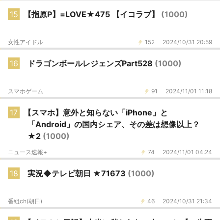
15
【指原P】=LOVE★475 【イコラブ】
(1000)
女性アイドル
152
2024/10/31 20:59
16
ドラゴンボールレジェンズPart528
(1000)
スマホゲーム
91
2024/11/01 11:18
17
【スマホ】意外と知らない「iPhone」と
「Android」の国内シェア、その差は想像以上？
★2
(1000)
ニュース速報+
74
2024/11/01 04:24
18
実況◆テレビ朝日 ★71673
(1000)
番組ch(朝日)
46
2024/10/31 21:34