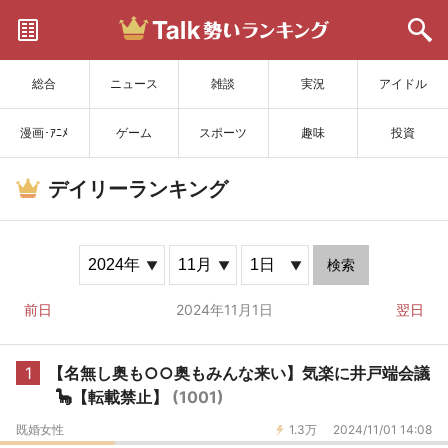
サイトを更新
総合
ニュース
雑談
実況
アイドル
漫画･ｱﾆﾒ
ゲーム
スポーツ
趣味
投資
デイリーランキング
検索
前日
2024年11月1日
翌日
1
【名無し奥も○○奥もみんな来い】気楽に井戸端会議
🦕【転載禁止】
(1001)
既婚女性
1.3万
2024/11/01 14:08