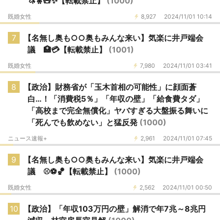
🦄🧚🧸✨【転載禁止】
(1000)
既婚女性
8,927
2024/11/01 10:14
7
【名無し奥も○○奥もみんな来い】気楽に井戸端会
議 🏥💳【転載禁止】
(1001)
既婚女性
7,980
2024/11/01 03:41
8
【政治】財務省が「玉木首相の可能性」に顔面蒼
白…！「消費税5％」「年収の壁」「給食費タダ」
「高校まで完全無償化」ヤバすぎる大盤振る舞いに
「死んでも飲めない」と猛反発
(1000)
ニュース速報+
2,961
2024/11/01 07:45
9
【名無し奥も○○奥もみんな来い】気楽に井戸端会
議 ⚾️⚽️🏀【転載禁止】
(1000)
既婚女性
2,562
2024/11/01 00:50
10
【政治】「年収103万円の壁」解消で年7兆～8兆円