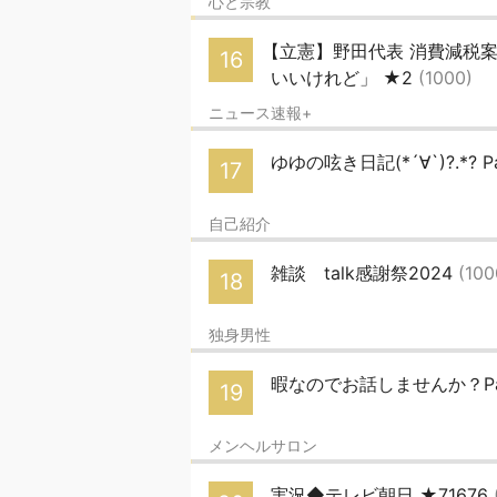
心と宗教
【立憲】野田代表 消費減税
16
いいけれど」 ★2
(1000)
ニュース速報+
ゆゆの呟き日記(*´∀`)?.*? P
17
自己紹介
雑談 talk感謝祭2024
(100
18
独身男性
暇なのでお話しませんか？Par
19
メンヘルサロン
実況◆テレビ朝日 ★71676