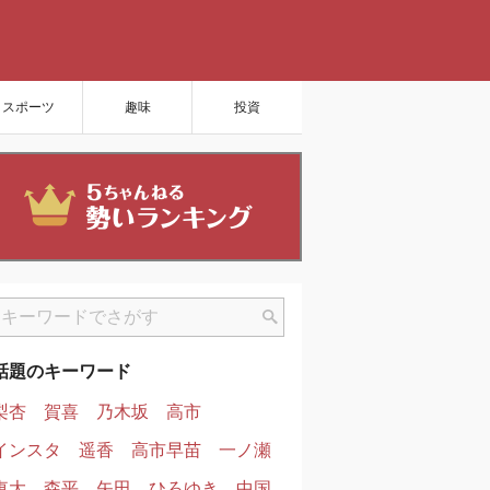
スポーツ
趣味
投資
話題のキーワード
梨杏
賀喜
乃木坂
高市
インスタ
遥香
高市早苗
一ノ瀬
東大
森平
矢田
ひろゆき
中国