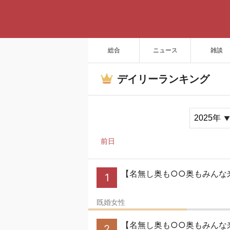
総合
ニュース
雑談
デイリーランキング
前日
【名無し奥も○○奥もみんな来い
1
既婚女性
【名無し奥も○○奥もみんな来
2