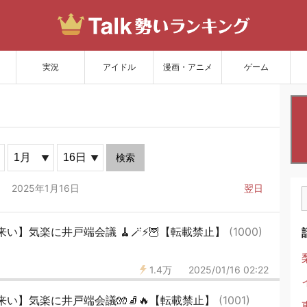
サイトを更新
実況
アイドル
漫画・アニメ
ゲーム
検索
2025年1月16日
翌日
】気楽に井戸端会議 🧹🪄⚡️🦉【転載禁止】
(1000)
1.4万
2025/01/16 02:22
い】気楽に井戸端会議🧤🧦🔥【転載禁止】
(1001)