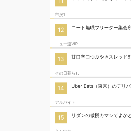
11
市況1
ニート無職フリーター集会
12
ニュー速VIP
甘口辛口つぶやきスレッド8
13
その日暮らし
Uber Eats（東京）のデリバ
14
アルバイト
リダンの傲慢カマシてよかと
15