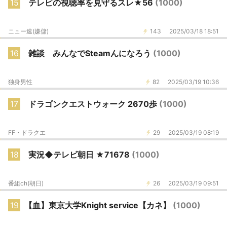
15
テレビの視聴率を見守るスレ★56
(1000)
ニュー速(嫌儲)
143
2025/03/18 18:51
16
雑談 みんなでSteamんになろう
(1000)
独身男性
82
2025/03/19 10:36
17
ドラゴンクエストウォーク 2670歩
(1000)
FF・ドラクエ
29
2025/03/19 08:19
18
実況◆テレビ朝日 ★71678
(1000)
番組ch(朝日)
26
2025/03/19 09:51
19
【血】東京大学Knight service【カネ】
(1000)