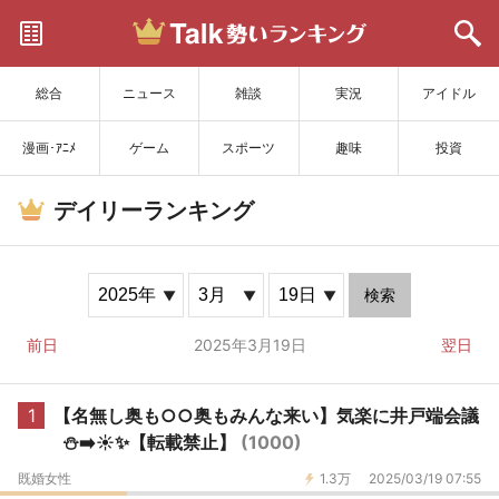
サイトを更新
総合
ニュース
雑談
実況
アイドル
漫画･ｱﾆﾒ
ゲーム
スポーツ
趣味
投資
デイリーランキング
検索
前日
2025年3月19日
翌日
1
【名無し奥も○○奥もみんな来い】気楽に井戸端会議
⛄️➡️☀️✨️【転載禁止】
(1000)
既婚女性
1.3万
2025/03/19 07:55