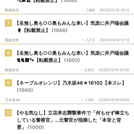
🔍🕵️⚠️【転載禁止】
(1000)
既婚女性
7,886
2025/03/18 16:13
7
【名無し奥も○○奥もみんな来い】気楽に井戸端会議
🥊【転載禁止】
(1000)
既婚女性
7,213
2025/03/19 13:12
8
【名無し奥も○○奥もみんな来い】気楽に井戸端会議
🐈🐈‍⬛🐾【転載禁止】
(1002)
既婚女性
2,820
2025/03/18 23:50
9
【ネーブルオレンジ】乃木坂46★16102【本スレ】
(1000)
乃木坂46
1,290
2025/03/19 06:06
10
【やる気なし】立花孝志襲撃事件で「何もせず棒立ち
している警察官」…元警官が指摘した「本音と背
景」
(1000)