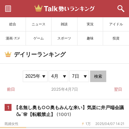
サイトを更新
総合
ニュース
雑談
実況
アイドル
漫画･ｱﾆﾒ
ゲーム
スポーツ
趣味
投資
デイリーランキング
検索
前日
2025年4月7日
翌日
1
【名無し奥も○○奥もみんな来い】気楽に井戸端会議
🍶´🌸【転載禁止】
(1001)
既婚女性
1万
2025/04/07 14:21