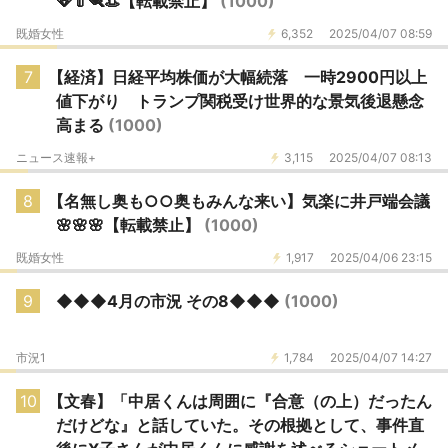
🪭👘🪮👒【転載禁止】
(1000)
既婚女性
6,352
2025/04/07 08:59
7
【経済】日経平均株価が大幅続落 一時2900円以上
値下がり トランプ関税受け世界的な景気後退懸念
高まる
(1000)
ニュース速報+
3,115
2025/04/07 08:13
8
【名無し奥も○○奥もみんな来い】気楽に井戸端会議
🌸🌸🌸【転載禁止】
(1000)
既婚女性
1,917
2025/04/06 23:15
9
◆◆◆4月の市況 その8◆◆◆
(1000)
市況1
1,784
2025/04/07 14:27
10
【文春】「中居くんは周囲に『合意（の上）だったん
だけどな』と話していた。その根拠として、事件直