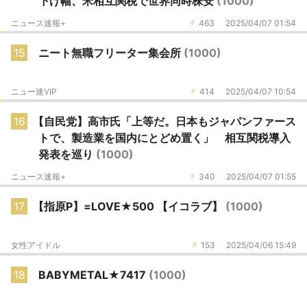
下げ幅、米相互関税で世界同時株安
(1000)
ニュース速報+
463
2025/04/07 01:54
15
ニート無職フリーター集会所
(1000)
ニュー速VIP
414
2025/04/07 10:54
16
【自民党】高市氏「上等だ。日本もジャパンファース
トで、製造業を国内にとどめ置く」 相互関税導入
発表を巡り
(1000)
ニュース速報+
340
2025/04/07 01:55
17
【指原P】=LOVE★500 【イコラブ】
(1000)
女性アイドル
153
2025/04/06 15:49
18
BABYMETAL★7417
(1000)