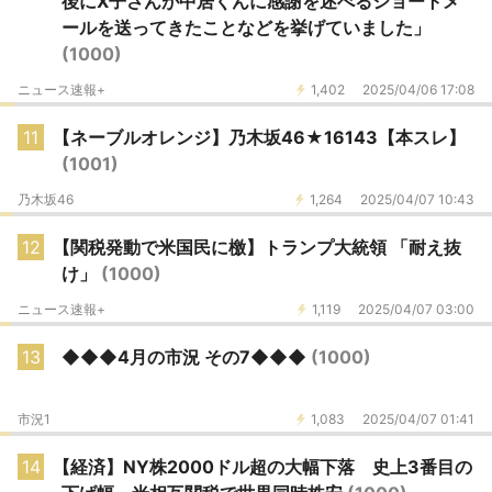
後にX子さんが中居くんに感謝を述べるショートメ
ールを送ってきたことなどを挙げていました」
(1000)
ニュース速報+
1,402
2025/04/06 17:08
11
【ネーブルオレンジ】乃木坂46★16143【本スレ】
(1001)
乃木坂46
1,264
2025/04/07 10:43
12
【関税発動で米国民に檄】トランプ大統領 「耐え抜
け」
(1000)
ニュース速報+
1,119
2025/04/07 03:00
13
◆◆◆4月の市況 その7◆◆◆
(1000)
市況1
1,083
2025/04/07 01:41
14
【経済】NY株2000ドル超の大幅下落 史上3番目の