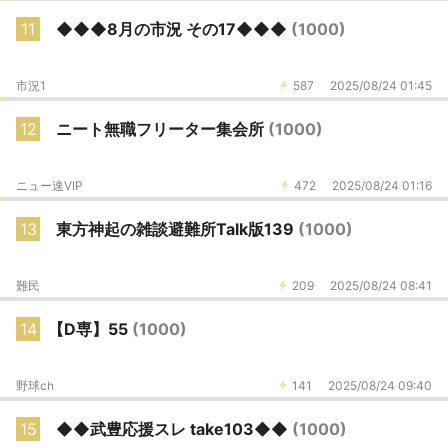
11
◆◆◆8月の市況 その17◆◆◆
(1000)
市況1
587
2025/08/24 01:45
12
ニート無職フリーター集会所
(1000)
ニュー速VIP
472
2025/08/24 01:16
13
東方神起の雑談避難所Talk版139
(1000)
難民
209
2025/08/24 08:41
14
【D専】55
(1000)
野球ch
141
2025/08/24 09:40
15
◆◆武豊応援スレ take103◆◆
(1000)