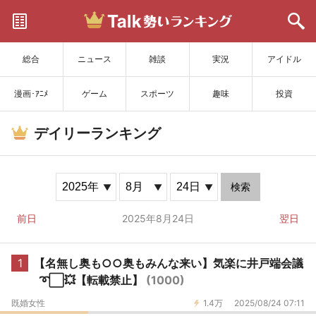
サイトを更新
総合
ニュース
雑談
実況
アイドル
漫画･ｱﾆﾒ
ゲーム
スポーツ
趣味
投資
デイリーランキング
検索
前日
2025年8月24日
翌日
1
【名無し奥も○○奥もみんな来い】気楽に井戸端会議
➰⬜💥【転載禁止】
(1000)
既婚女性
1.4万
2025/08/24 07:11