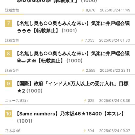
🧊🐧🧊🐧🧊🐧🧊【転載禁止】
(1000)
既婚女性
8,676
2025/08/24 11:49
7
【名無し奥も○○奥もみんな来い】気楽に井戸端会議
🍚🍚🍚【転載禁止】
(1001)
既婚女性
7,055
2025/08/24 01:30
8
【名無し奥も○○奥もみんな来い】気楽に井戸端会議
🥞🍳🍖🧀【転載禁止】
(1000)
既婚女性
2,555
2025/08/23 23:11
9
【国際】政府「インド人5万人以上の受け入れ」目標
★2
(1000)
ニュース速報+
825
2025/08/24 08:39
10
【Same numbers】乃木坂46★16400【本スレ】
(1001)
乃木坂46
804
2025/08/24 09:07