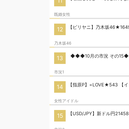
11
既婚女性
【ビリヤニ】乃木坂46★16
12
乃木坂46
◆◆◆10月の市況 その15
13
市況1
【指原P】=LOVE★543 【
14
女性アイドル
【USD/JPY】新ドル円214
15