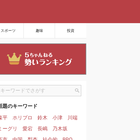
スポーツ
趣味
投資
話題のキーワード
森平
ホリプロ
鈴木
小津
川端
ミーグリ
愛宕
長嶋
乃木坂
高市
中国
梨杏
社会的
BPO