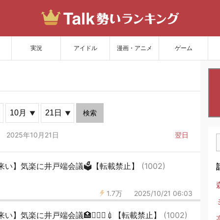
サイトを更新
実況
アイドル
漫画・アニメ
ゲーム
検索
2025年10月21日
翌日
来い】気楽に井戸端会議🗳【転載禁止】
(1002)
1.7万
2025/10/21 06:03
】気楽に井戸端会議🏥🧑🏻‍⚕️💉【転載禁止】
(1002)