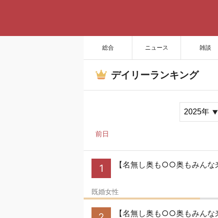
総合
ニュース
雑談
デイリーランキング
前日
【名無し奥も○○奥もみんな
1
既婚女性
【名無し奥も○○奥もみんな来い
2