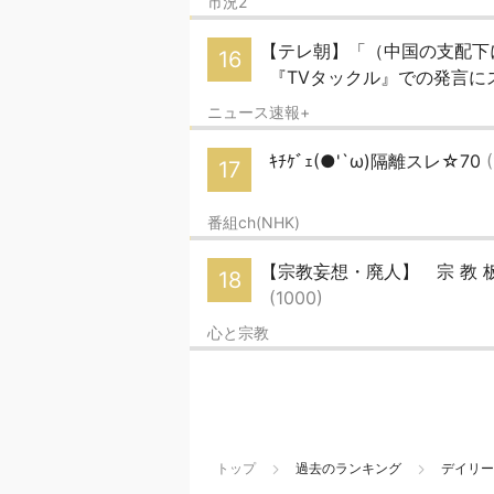
市況2
【テレ朝】「（中国の支配
16
『TVタックル』での発言に
ニュース速報+
ｷﾁｹﾞｪ(●'`ω)隔離スレ☆70
17
番組ch(NHK)
【宗教妄想・廃人】 宗 教 板
18
(1000)
心と宗教
トップ
過去のランキング
デイリー