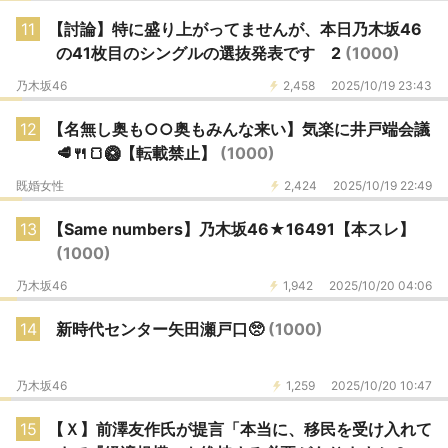
11
【討論】特に盛り上がってませんが、本日乃木坂46
の41枚目のシングルの選抜発表です 2
(1000)
乃木坂46
2,458
2025/10/19 23:43
12
【名無し奥も○○奥もみんな来い】気楽に井戸端会議
🥩🍴🍞🥝【転載禁止】
(1000)
既婚女性
2,424
2025/10/19 22:49
13
【Same numbers】乃木坂46★16491【本スレ】
(1000)
乃木坂46
1,942
2025/10/20 04:06
14
新時代センター矢田瀬戸口🥺
(1000)
乃木坂46
1,259
2025/10/20 10:47
15
【Ｘ】前澤友作氏が提言「本当に、移民を受け入れて