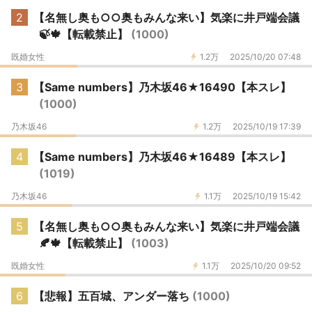
2
【名無し奥も○○奥もみんな来い】気楽に井戸端会議
🍃🍁【転載禁止】
(1000)
既婚女性
1.2万
2025/10/20 07:48
3
【Same numbers】乃木坂46★16490【本スレ】
(1000)
乃木坂46
1.2万
2025/10/19 17:39
4
【Same numbers】乃木坂46★16489【本スレ】
(1019)
乃木坂46
1.1万
2025/10/19 15:42
5
【名無し奥も○○奥もみんな来い】気楽に井戸端会議
🍂🍁【転載禁止】
(1003)
既婚女性
1.1万
2025/10/20 09:52
6
【悲報】五百城、アンダー落ち
(1000)