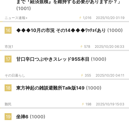
まで『経済規模』を維持する必要がありますか？」
(1001)
ニュース速報+
1,016
2025/10/20 01:19
16
◆◆◆10月の市況 その14◆◆◆ﾜｯﾁｮｲあり
(1000)
市況1
578
2025/10/20 06:33
17
甘口辛口つぶやきスレッド955本目
(1000)
その日暮らし
355
2025/10/20 04:11
18
東方神起の雑談避難所Talk版149
(1000)
難民
198
2025/10/19 15:03
19
坐禅6
(1000)