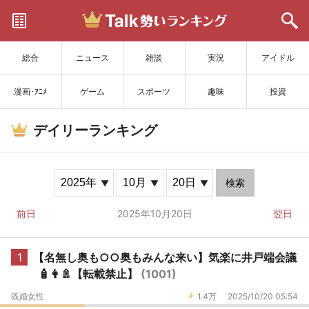
サイトを更新
総合
ニュース
雑談
実況
アイドル
漫画･ｱﾆﾒ
ゲーム
スポーツ
趣味
投資
デイリーランキング
検索
前日
2025年10月20日
翌日
1
【名無し奥も○○奥もみんな来い】気楽に井戸端会議
🧴👩🚿【転載禁止】
(1001)
既婚女性
1.4万
2025/10/20 05:54