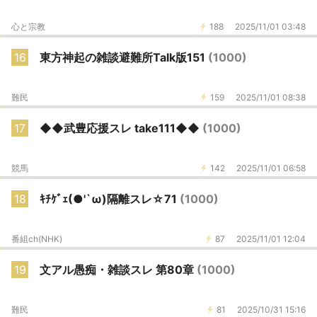
心と宗教
188
2025/11/01 03:48
16
東方神起の雑談避難所Talk版151
(1000)
難民
159
2025/11/01 08:38
17
◆◆武豊応援スレ take111◆◆
(1000)
競馬
142
2025/11/01 06:58
18
ｷﾁｹﾞｪ(●'`ω)隔離スレ☆71
(1000)
番組ch(NHK)
87
2025/11/01 12:04
19
文アル愚痴・雑談スレ 第80章
(1000)
難民
81
2025/10/31 15:16