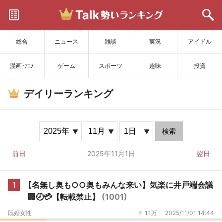
サイトを更新
総合
ニュース
雑談
実況
アイドル
漫画･ｱﾆﾒ
ゲーム
スポーツ
趣味
投資
デイリーランキング
検索
前日
2025年11月1日
翌日
1
【名無し奥も○○奥もみんな来い】気楽に井戸端会議
🏢🕗️💳️【転載禁止】
(1001)
既婚女性
1.1万
2025/11/01 14:44