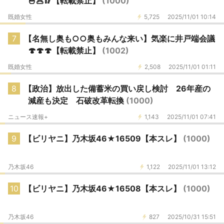
🍜🥟🥢【転載禁止】
(1000)
既婚女性
5,725
2025/11/01 10:14
7
【名無し奥も○○奥もみんな来い】気楽に井戸端会議
🍄🍄🍄【転載禁止】
(1002)
既婚女性
2,508
2025/11/01 01:11
8
【政治】放出した備蓄米の買い戻し検討 26年産の
減産も決定 石破改革転換
(1000)
ニュース速報+
1,143
2025/11/01 07:41
9
【ビリヤニ】乃木坂46★16509【本スレ】
(1000)
乃木坂46
1,122
2025/11/01 13:12
10
【ビリヤニ】乃木坂46★16508【本スレ】
(1000)
乃木坂46
827
2025/10/31 15:51