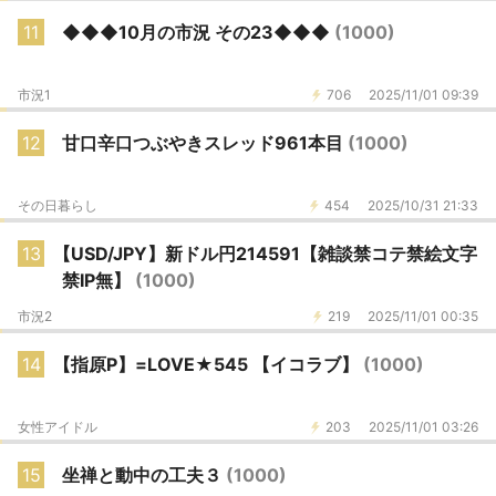
11
◆◆◆10月の市況 その23◆◆◆
(1000)
市況1
706
2025/11/01 09:39
12
甘口辛口つぶやきスレッド961本目
(1000)
その日暮らし
454
2025/10/31 21:33
13
【USD/JPY】新ドル円214591【雑談禁コテ禁絵文字
禁IP無】
(1000)
市況2
219
2025/11/01 00:35
14
【指原P】=LOVE★545 【イコラブ】
(1000)
女性アイドル
203
2025/11/01 03:26
15
坐禅と動中の工夫３
(1000)