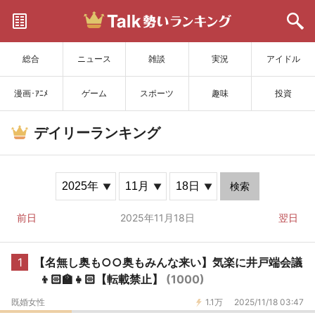
サイトを更新
総合
ニュース
雑談
実況
アイドル
漫画･ｱﾆﾒ
ゲーム
スポーツ
趣味
投資
デイリーランキング
検索
前日
2025年11月18日
翌日
1
【名無し奥も○○奥もみんな来い】気楽に井戸端会議
👦🏻🏫👧🏻【転載禁止】
(1000)
既婚女性
1.1万
2025/11/18 03:47