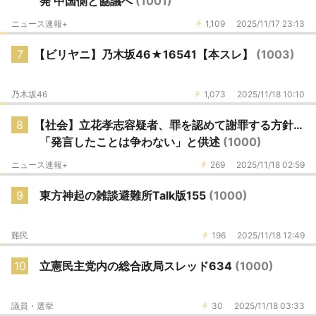
発 中国側と協議へ
(1001)
ニュース速報+
1,109
2025/11/17 23:13
7
【ビリヤニ】乃木坂46★16541【本スレ】
(1003)
乃木坂46
1,073
2025/11/18 10:10
8
【社会】立花孝志容疑者、罪を認めて謝罪する方針…
「発言したことは争わない」と供述
(1000)
ニュース速報+
269
2025/11/18 02:59
9
東方神起の雑談避難所Talk版155
(1000)
難民
196
2025/11/18 12:49
10
立憲民主党内の総合政局スレッド634
(1000)
議員・選挙
30
2025/11/18 03:33