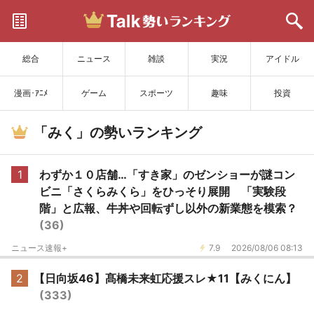
サイトを更新
総合
ニュース
雑談
実況
アイドル
漫画･ｱﾆﾒ
ゲーム
スポーツ
趣味
投資
「みく」の勢いランキング
1
わずか１０店舗…「すき家」のゼンショーが謎コン
ビニ「さくらみくら」をひっそり展開 「実験段
階」と広報、牛丼や回転ずし以外の新業態を模索？
(36)
ニュース速報+
7.9
2026/08/06 08:13
2
【日向坂46】髙橋未来虹応援スレ★11【みくにん】
(333)