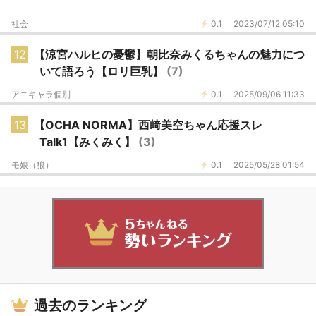
社会
0.1
2023/07/12 05:10
12
【涼宮ハルヒの憂鬱】朝比奈みくるちゃんの魅力につ
いて語ろう【ロリ巨乳】
(7)
アニキャラ個別
0.1
2025/09/06 11:33
13
【OCHA NORMA】西﨑美空ちゃん応援スレ
Talk1【みくみく】
(3)
モ娘（狼）
0.1
2025/05/28 01:54
過去のランキング