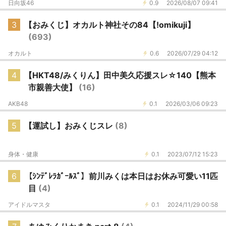
日向坂46
0.9
2026/08/07 09:41
3
【おみくじ】オカルト神社その84【!omikuji】
(693)
オカルト
0.6
2026/07/29 04:12
4
【HKT48/みくりん】田中美久応援スレ☆140【熊本
市親善大使】
(16)
AKB48
0.1
2026/03/06 09:23
5
【運試し】おみくじスレ
(8)
身体・健康
0.1
2023/07/12 15:23
6
【ｼﾝﾃﾞﾚﾗｶﾞｰﾙｽﾞ】前川みくは本日はお休み可愛い11匹
目
(4)
アイドルマスタ
0.1
2024/11/29 00:58