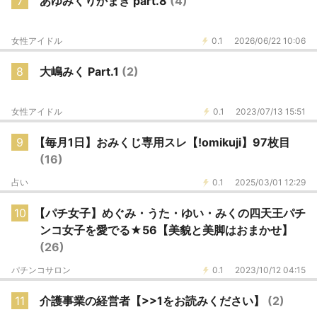
7
あゆみくりかまき part.8
(4)
女性アイドル
0.1
2026/06/22 10:06
8
大嶋みく Part.1
(2)
女性アイドル
0.1
2023/07/13 15:51
9
【毎月1日】おみくじ専用スレ【!omikuji】97枚目
(16)
占い
0.1
2025/03/01 12:29
10
【パチ女子】めぐみ・うた・ゆい・みくの四天王パチ
ンコ女子を愛でる★56【美貌と美脚はおまかせ】
(26)
パチンコサロン
0.1
2023/10/12 04:15
11
介護事業の経営者【>>1をお読みください】
(2)